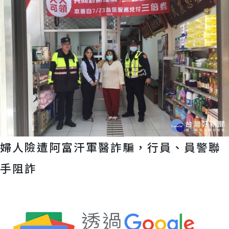
婦人險遭阿富汗軍醫詐騙，行員、員警聯
手阻詐