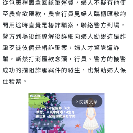
從包裹裡面拿回該筆運費，婦人不疑有他便
至農會欲匯款，農會行員見婦人臨櫃匯款詢
問用途時直覺是樁詐騙案，聯絡警方到場，
警方到場後經瞭解後詳細向婦人勸說這是詐
騙歹徒伎倆是樁詐騙案，婦人才驚覺遭詐
騙，斷然打消匯款念頭，行員、警方的機警
成功的攔阻詐騙案件的發生，也幫助婦人保
住積蓄。
閱讀文章
arrow_forward_ios