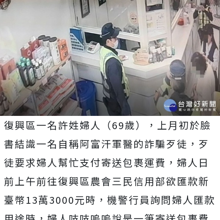
復興區一名許姓婦人（69歲），上月初於臉
書結識一名自稱阿富汗軍醫的詐騙歹徒，歹
徒要求婦人幫忙支付寄送包裹運費，婦人日
前上午前往復興區農會三民信用部欲匯款新
臺幣13萬3000元時，機警行員詢問婦人匯款
用途時，婦人吱吱嗚嗚說是一筆寄送包裹費