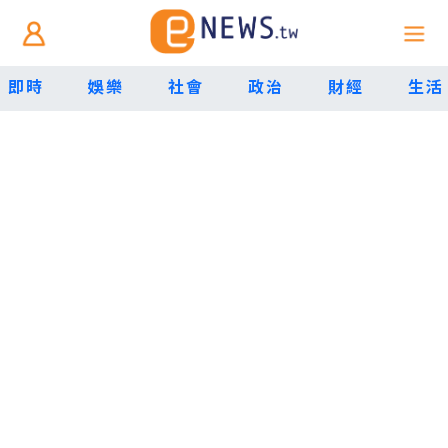
即時
娛樂
社會
政治
財經
生活