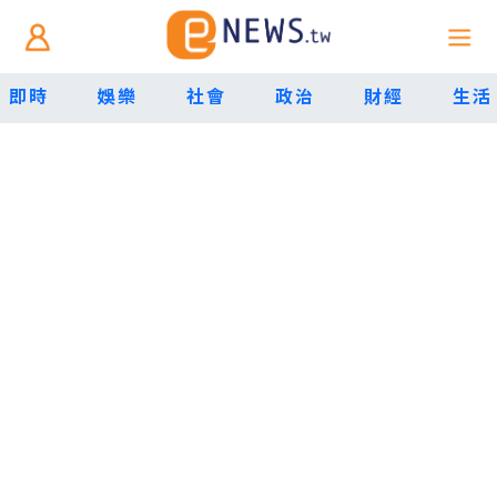
即時
娛樂
社會
政治
財經
生活