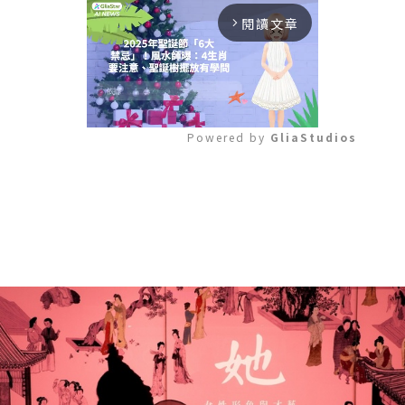
閱讀文章
arrow_forward_ios
Powered by 
GliaStudios
Mute