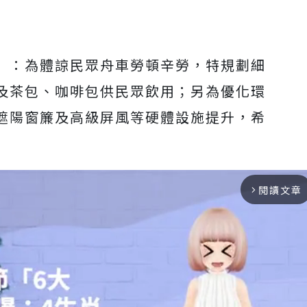
」：為體諒民眾舟車勞頓辛勞，特規劃細
及茶包、咖啡包供民眾飲用；另為優化環
遮陽窗簾及高級屏風等硬體設施提升，希
閱讀文章
arrow_forward_ios