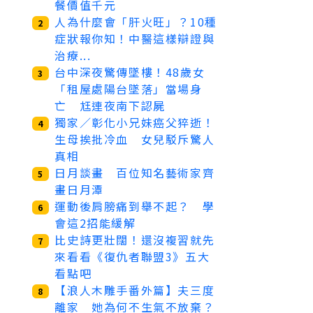
餐價值千元
人為什麼會「肝火旺」？10種
2
症狀報你知！中醫這樣辯證與
治療...
台中深夜驚傳墜樓！48歲女
3
「租屋處陽台墜落」當場身
亡 尪連夜南下認屍
獨家／彰化小兄妹癌父猝逝！
4
生母挨批冷血 女兒駁斥驚人
真相
日月談畫 百位知名藝術家齊
5
畫日月潭
運動後肩膀痛到舉不起？ 學
6
會這2招能緩解
比史詩更壯闊！還沒複習就先
7
來看看《復仇者聯盟3》五大
看點吧
【浪人木雕手番外篇】夫三度
8
離家 她為何不生氣不放棄？