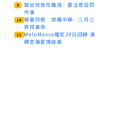
嬰幼兒急性腹瀉 要注意這四
9
件事
華夏同根 燦爛中華 三月三
10
齊拜黃帝
MeloMance確定26日回歸 演
11
繹悲傷愛情故事