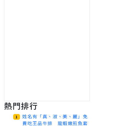
熱門排行
姓名有「真、淑、美、麗」免
1
費吃王品牛排 龍蝦嫩煎魚套