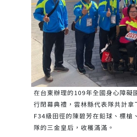
在台東辦理的109年全國身心障
行閉幕典禮，雲林縣代表隊共計拿
F34級田徑的陳碧芳在鉛球、標
隊的三金皇后，收穫滿滿。