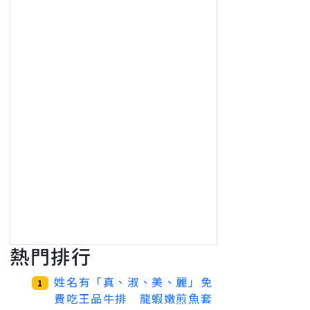
熱門排行
姓名有「真、淑、美、麗」免
1
費吃王品牛排 龍蝦嫩煎魚套