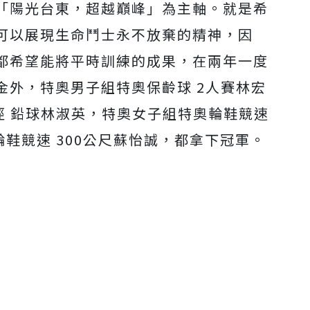
「陽光台東，超越巔峰」為主軸。就是希
可以展現生命鬥士永不放棄的精神，因
都希望能將平時訓練的成果，在兩年一度
金外，特奧男子組特奧保齡球 2人賽林宏
徑 鉛球林淑英，特奧女子組特奧輪鞋競速
輪鞋競速 300公尺蘇怡誠，都拿下冠軍。