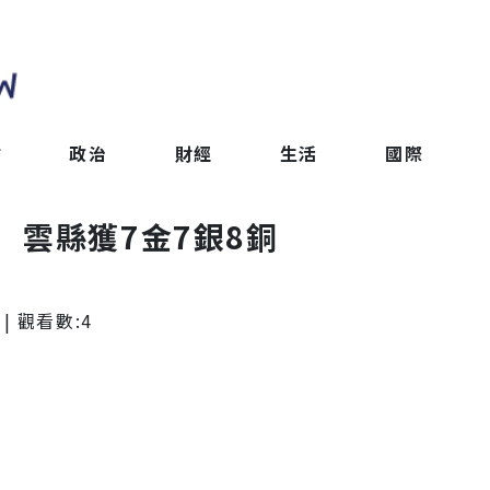
會
政治
財經
生活
國際
 雲縣獲7金7銀8銅
| 觀看數:
4