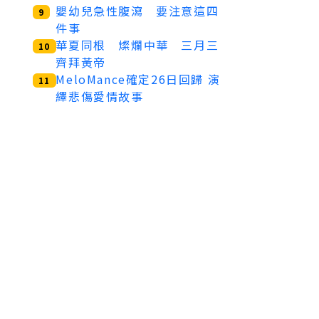
嬰幼兒急性腹瀉 要注意這四
9
件事
華夏同根 燦爛中華 三月三
10
齊拜黃帝
MeloMance確定26日回歸 演
11
繹悲傷愛情故事