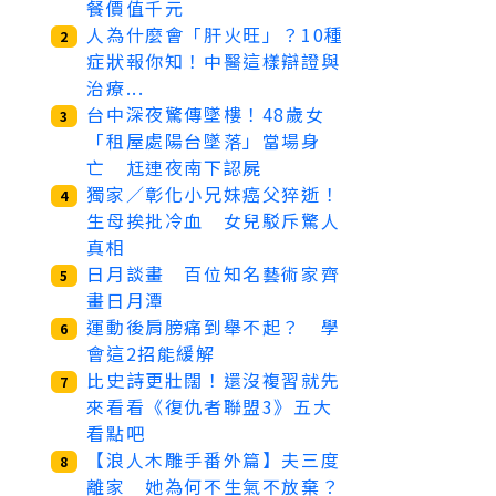
餐價值千元
人為什麼會「肝火旺」？10種
2
症狀報你知！中醫這樣辯證與
治療...
台中深夜驚傳墜樓！48歲女
3
「租屋處陽台墜落」當場身
亡 尪連夜南下認屍
獨家／彰化小兄妹癌父猝逝！
4
生母挨批冷血 女兒駁斥驚人
真相
日月談畫 百位知名藝術家齊
5
畫日月潭
運動後肩膀痛到舉不起？ 學
6
會這2招能緩解
比史詩更壯闊！還沒複習就先
7
來看看《復仇者聯盟3》五大
看點吧
【浪人木雕手番外篇】夫三度
8
離家 她為何不生氣不放棄？