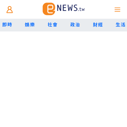
即時
娛樂
社會
政治
財經
生活