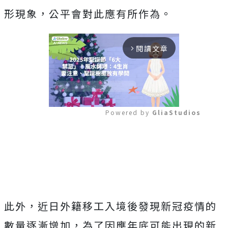
形現象，公平會對此應有所作為。
閱讀文章
arrow_forward_ios
Powered by 
GliaStudios
Mute
此外，近日外籍移工入境後發現新冠疫情的
數量逐漸增加，為了因應年底可能出現的新