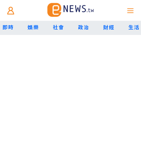
即時
娛樂
社會
政治
財經
生活