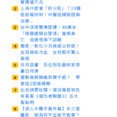
餐價值千元
人為什麼會「肝火旺」？10種
2
症狀報你知！中醫這樣辯證與
治療...
台中深夜驚傳墜樓！48歲女
3
「租屋處陽台墜落」當場身
亡 尪連夜南下認屍
獨家／彰化小兄妹癌父猝逝！
4
生母挨批冷血 女兒駁斥驚人
真相
日月談畫 百位知名藝術家齊
5
畫日月潭
運動後肩膀痛到舉不起？ 學
6
會這2招能緩解
比史詩更壯闊！還沒複習就先
7
來看看《復仇者聯盟3》五大
看點吧
【浪人木雕手番外篇】夫三度
8
離家 她為何不生氣不放棄？