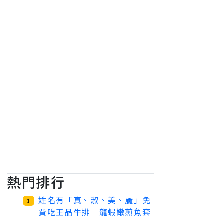
熱門排行
姓名有「真、淑、美、麗」免
1
費吃王品牛排 龍蝦嫩煎魚套