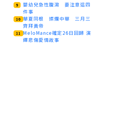
嬰幼兒急性腹瀉 要注意這四
9
件事
華夏同根 燦爛中華 三月三
10
齊拜黃帝
MeloMance確定26日回歸 演
11
繹悲傷愛情故事