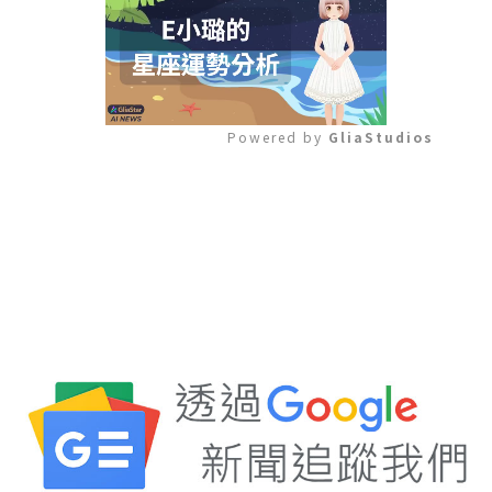
Powered by 
GliaStudios
Mute