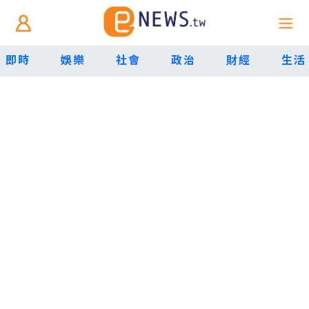
即時
娛樂
社會
政治
財經
生活