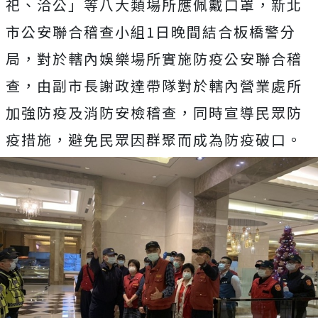
祀、洽公」等八大類場所應佩戴口罩，新北
市公安聯合稽查小組1日晚間結合板橋警分
局，對於轄內娛樂場所實施防疫公安聯合稽
查，由副市長謝政達帶隊對於轄內營業處所
加強防疫及消防安檢稽查，同時宣導民眾防
疫措施，避免民眾因群聚而成為防疫破口。