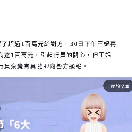
了超過1百萬元給對方。30日下午王婦再
高達1百萬元，引起行員的關心，但王婦
行員察覺有異隨即向警方通報。
閱讀文章
arrow_forward_ios