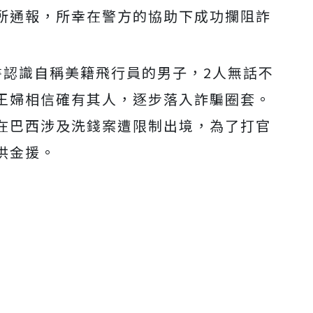
所通報，所幸在警方的協助下成功攔阻詐
書認識自稱美籍飛行員的男子，2人無話不
王婦相信確有其人，逐步落入詐騙圈套。
在巴西涉及洗錢案遭限制出境，為了打官
供金援。