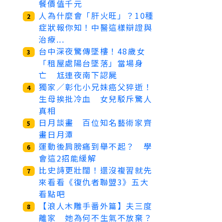
餐價值千元
人為什麼會「肝火旺」？10種
2
症狀報你知！中醫這樣辯證與
治療...
台中深夜驚傳墜樓！48歲女
3
「租屋處陽台墜落」當場身
亡 尪連夜南下認屍
獨家／彰化小兄妹癌父猝逝！
4
生母挨批冷血 女兒駁斥驚人
真相
日月談畫 百位知名藝術家齊
5
畫日月潭
運動後肩膀痛到舉不起？ 學
6
會這2招能緩解
比史詩更壯闊！還沒複習就先
7
來看看《復仇者聯盟3》五大
看點吧
【浪人木雕手番外篇】夫三度
8
離家 她為何不生氣不放棄？