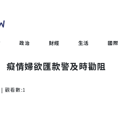
會
政治
財經
生活
國際
 癡情婦欲匯款警及時勸阻
| 觀看數:
1