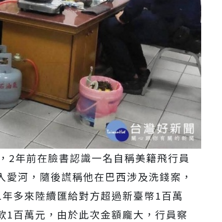
人，2年前在臉書認識一名自稱美籍飛行員
入愛河，隨後謊稱他在巴西涉及洗錢案，
1年多來陸續匯給對方超過新臺幣1百萬
款1百萬元，由於此次金額龐大，行員察