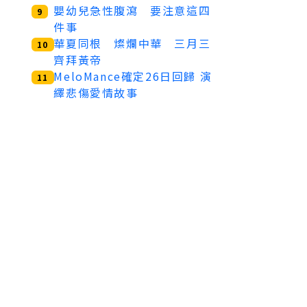
嬰幼兒急性腹瀉 要注意這四
9
件事
華夏同根 燦爛中華 三月三
10
齊拜黃帝
MeloMance確定26日回歸 演
11
繹悲傷愛情故事