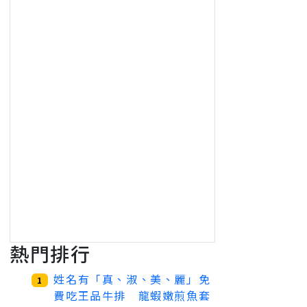
熱門排行
姓名有「真、淑、美、麗」免
1
費吃王品牛排 龍蝦嫩煎魚套