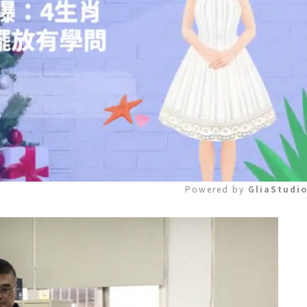
Powered by 
GliaStudi
Mute