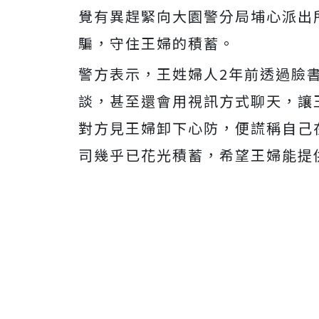
覺有異趕緊向大園警分局埔心派出
騙，守住王婦的積蓄。
警方表示，王姓婦人2年前透過臉
談，甚至還會用視訊方式聊天，讓
對方見王婦卸下心防，便謊稱自己
司幾乎已花光積蓄，希望王婦能提