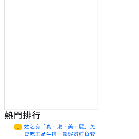
熱門排行
姓名有「真、淑、美、麗」免
1
費吃王品牛排 龍蝦嫩煎魚套