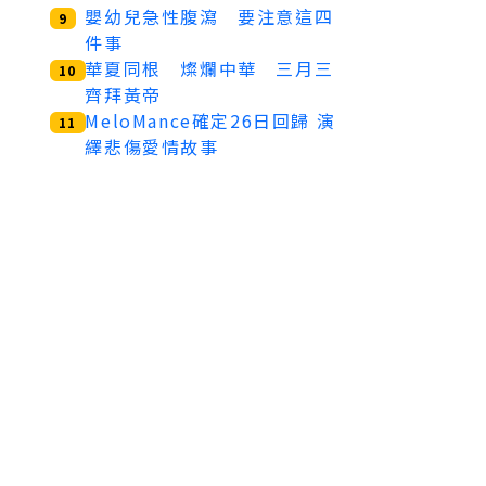
嬰幼兒急性腹瀉 要注意這四
9
件事
華夏同根 燦爛中華 三月三
10
齊拜黃帝
MeloMance確定26日回歸 演
11
繹悲傷愛情故事