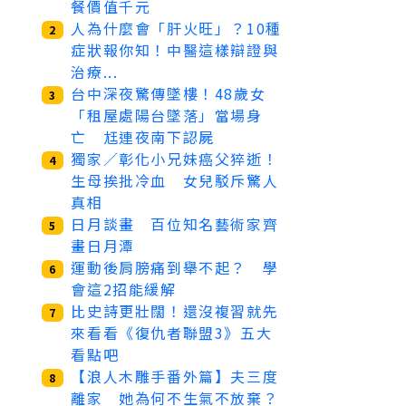
餐價值千元
人為什麼會「肝火旺」？10種
2
症狀報你知！中醫這樣辯證與
治療...
台中深夜驚傳墜樓！48歲女
3
「租屋處陽台墜落」當場身
亡 尪連夜南下認屍
獨家／彰化小兄妹癌父猝逝！
4
生母挨批冷血 女兒駁斥驚人
真相
日月談畫 百位知名藝術家齊
5
畫日月潭
運動後肩膀痛到舉不起？ 學
6
會這2招能緩解
比史詩更壯闊！還沒複習就先
7
來看看《復仇者聯盟3》五大
看點吧
【浪人木雕手番外篇】夫三度
8
離家 她為何不生氣不放棄？