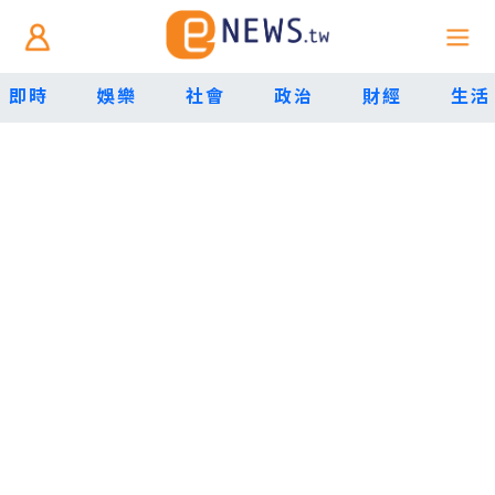
即時
娛樂
社會
政治
財經
生活