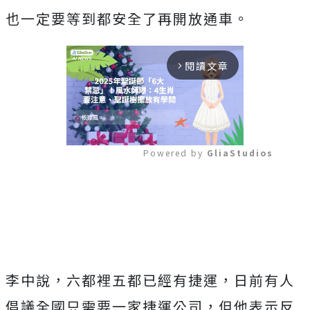
也一定要等到都安全了再開放通車。
閱讀文章
arrow_forward_ios
Powered by 
GliaStudios
Mute
李中說，六都裡五都已經有捷運，日前有人
倡議全國只需要一家捷運公司，但他表示反