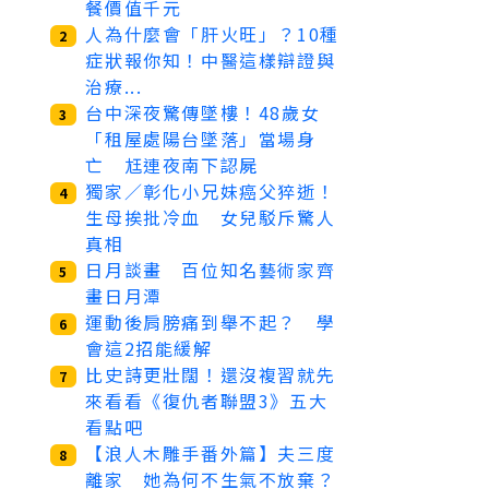
餐價值千元
人為什麼會「肝火旺」？10種
2
症狀報你知！中醫這樣辯證與
治療...
台中深夜驚傳墜樓！48歲女
3
「租屋處陽台墜落」當場身
亡 尪連夜南下認屍
獨家／彰化小兄妹癌父猝逝！
4
生母挨批冷血 女兒駁斥驚人
真相
日月談畫 百位知名藝術家齊
5
畫日月潭
運動後肩膀痛到舉不起？ 學
6
會這2招能緩解
比史詩更壯闊！還沒複習就先
7
來看看《復仇者聯盟3》五大
看點吧
【浪人木雕手番外篇】夫三度
8
離家 她為何不生氣不放棄？