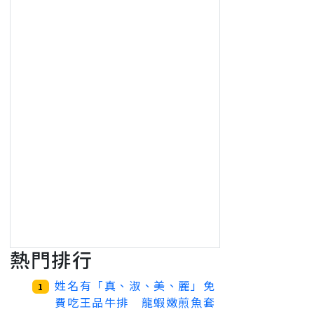
熱門排行
姓名有「真、淑、美、麗」免
1
費吃王品牛排 龍蝦嫩煎魚套