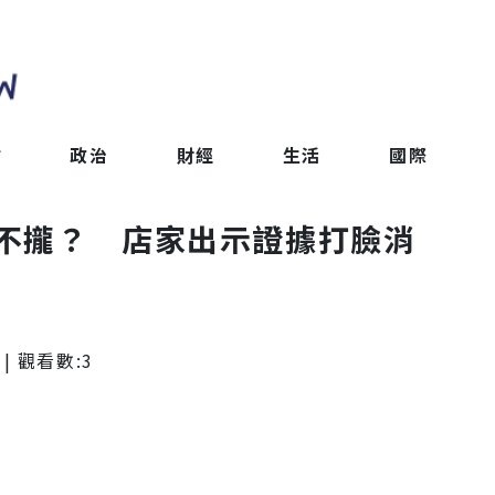
會
政治
財經
生活
國際
不攏？ 店家出示證據打臉消
| 觀看數:
3