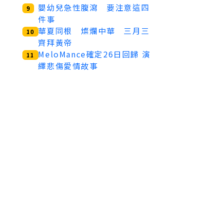
嬰幼兒急性腹瀉 要注意這四
9
件事
華夏同根 燦爛中華 三月三
10
齊拜黃帝
MeloMance確定26日回歸 演
11
繹悲傷愛情故事