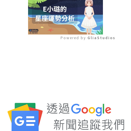
Powered by 
GliaStudios
Mute