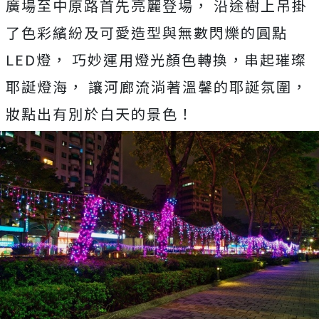
廣場至中原路首先亮麗登場， 沿途樹上吊掛
了色彩繽紛及可愛造型與無數閃爍的圓點
LED燈， 巧妙運用燈光顏色轉換，串起璀璨
耶誕燈海， 讓河廊流淌著溫馨的耶誕氛圍，
妝點出有別於白天的景色！