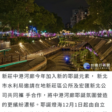
新莊中港河廊今年加入新的耶誕元素， 新北
市水利局邀請在地新莊區公所及宏匯新北公
司共同攜 手合作，將中港河廊耶誕氛圍營造
的更繽紛濃郁。耶誕燈海12月1日起由自立