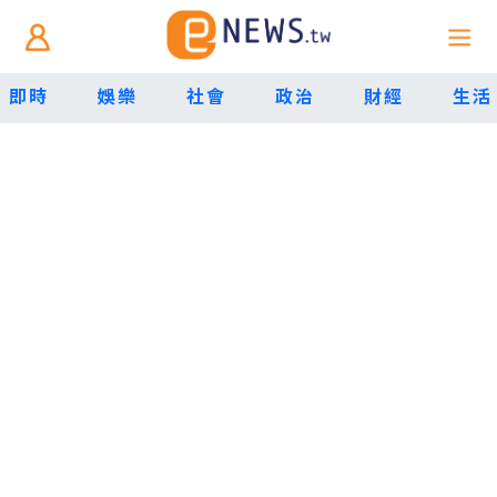
即時
娛樂
社會
政治
財經
生活