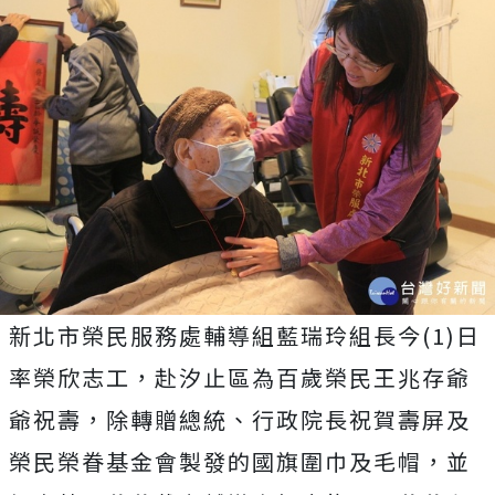
新北市榮民服務處輔導組藍瑞玲組長今(1)日
率榮欣志工，赴汐止區為百歲榮民王兆存爺
爺祝壽，除轉贈總統、行政院長祝賀壽屏及
榮民榮眷基金會製發的國旗圍巾及毛帽，並