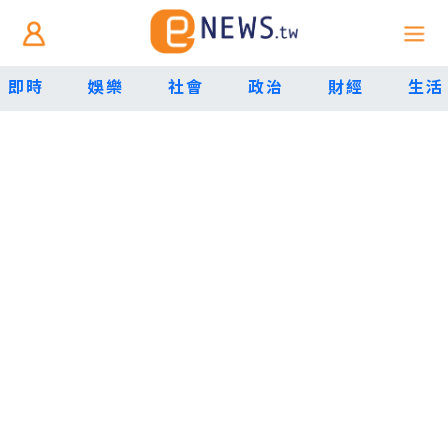
即時
娛樂
社會
政治
財經
生活