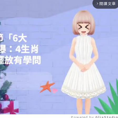
閱讀文章
arrow_forward_ios
Powered by 
GliaStudi