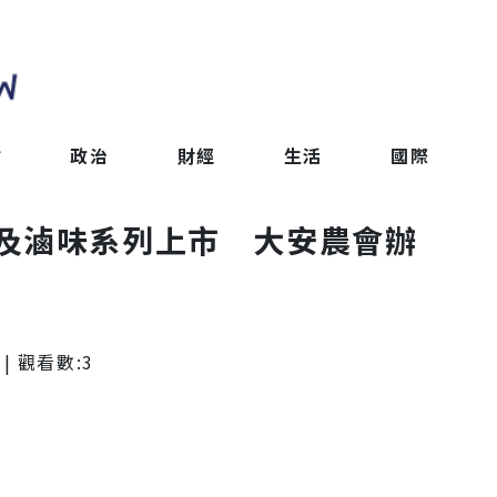
會
政治
財經
生活
國際
及滷味系列上市 大安農會辦
| 觀看數:
3