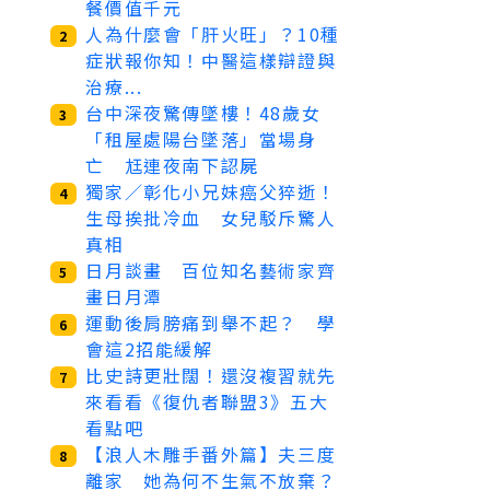
餐價值千元
人為什麼會「肝火旺」？10種
2
症狀報你知！中醫這樣辯證與
治療...
台中深夜驚傳墜樓！48歲女
3
「租屋處陽台墜落」當場身
亡 尪連夜南下認屍
獨家／彰化小兄妹癌父猝逝！
4
生母挨批冷血 女兒駁斥驚人
真相
日月談畫 百位知名藝術家齊
5
畫日月潭
運動後肩膀痛到舉不起？ 學
6
會這2招能緩解
比史詩更壯闊！還沒複習就先
7
來看看《復仇者聯盟3》五大
看點吧
【浪人木雕手番外篇】夫三度
8
離家 她為何不生氣不放棄？