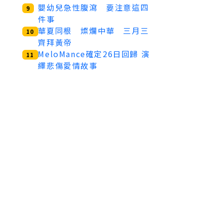
嬰幼兒急性腹瀉 要注意這四
9
件事
華夏同根 燦爛中華 三月三
10
齊拜黃帝
MeloMance確定26日回歸 演
11
繹悲傷愛情故事