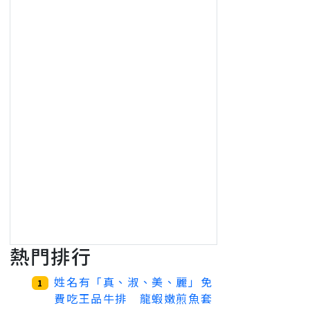
熱門排行
姓名有「真、淑、美、麗」免
1
費吃王品牛排 龍蝦嫩煎魚套