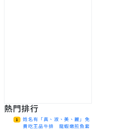
熱門排行
姓名有「真、淑、美、麗」免
1
費吃王品牛排 龍蝦嫩煎魚套