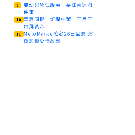
嬰幼兒急性腹瀉 要注意這四
9
件事
華夏同根 燦爛中華 三月三
10
齊拜黃帝
MeloMance確定26日回歸 演
11
繹悲傷愛情故事