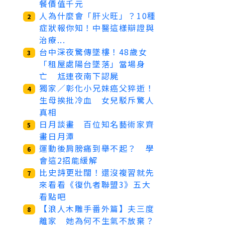
餐價值千元
人為什麼會「肝火旺」？10種
2
症狀報你知！中醫這樣辯證與
治療...
台中深夜驚傳墜樓！48歲女
3
「租屋處陽台墜落」當場身
亡 尪連夜南下認屍
獨家／彰化小兄妹癌父猝逝！
4
生母挨批冷血 女兒駁斥驚人
真相
日月談畫 百位知名藝術家齊
5
畫日月潭
運動後肩膀痛到舉不起？ 學
6
會這2招能緩解
比史詩更壯闊！還沒複習就先
7
來看看《復仇者聯盟3》五大
看點吧
【浪人木雕手番外篇】夫三度
8
離家 她為何不生氣不放棄？