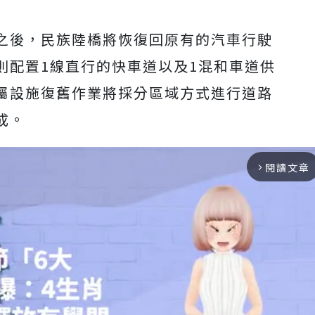
之後，民族陸橋將恢復回原有的汽車行駛
則配置1線直行的快車道以及1混和車道供
屬設施復舊作業將採分區域方式進行道路
成。
閱讀文章
arrow_forward_ios