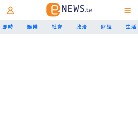
即時
娛樂
社會
政治
財經
生活