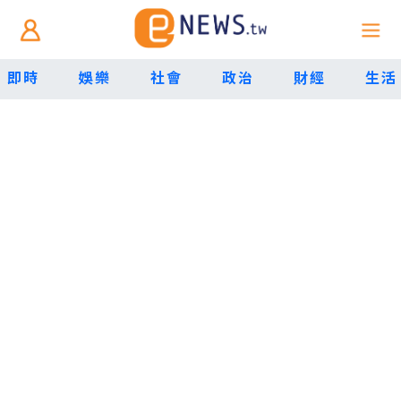
即時
娛樂
社會
政治
財經
生活