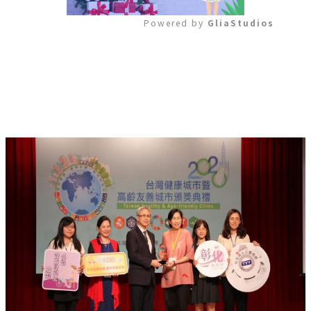
Powered by 
GliaStudios
Mute