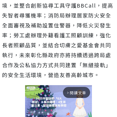
境，並整合創新協尋工具守護BBCall，提高
失智者尋獲機率；消防局辦理居家防火安全
全面審視及補助設置住警器，降低火災發生
率；勞工處辦理外籍看護工照顧訓練，強化
長者照顧品質，並結合切膚之愛基金會共同
執行，未來彰化縣政府亦將持續透過跨局處
合作及公私協力方式共同建置「無縫接軌」
的安全生活環境，營造友善高齡城市。
閱讀文章
arrow_forward_ios