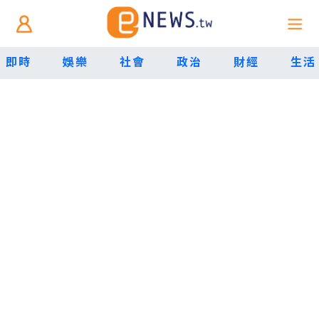
即時
娛樂
社會
政治
財經
生活