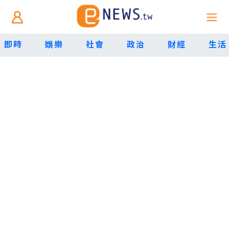
即時
娛樂
社會
政治
財經
生活