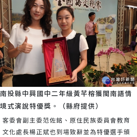
南投縣中興國中二年級黃芊榕獲閩南語情
境式演說特優獎。（縣府提供）
客委會副主委范佐銘、原住民族委員會教育
文化處長楊正斌也到場致辭並為特優選手頒