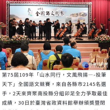
第75屆109年「山水同行，文風飛揚—-投筆
天下」全國語文競賽，來自各縣市2145名選
手，2天來齊聚南投縣分組卯足全力爭取最佳
成績，30日於臺灣省政資料館舉辦頒獎暨閉