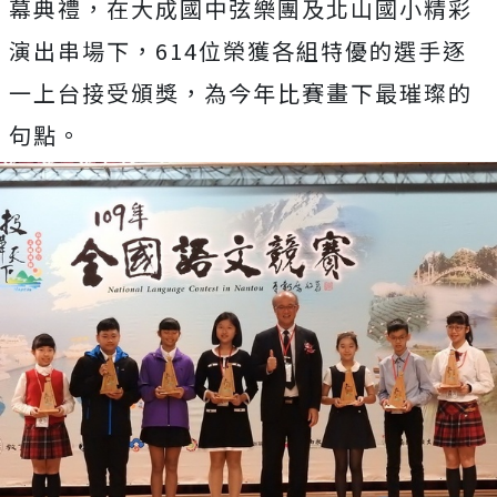
幕典禮，在大成國中弦樂團及北山國小精彩
演出串場下，614位榮獲各組特優的選手逐
一上台接受頒獎，為今年比賽畫下最璀璨的
句點。