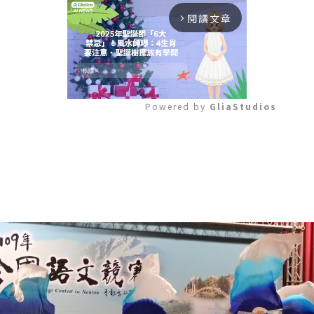
閱讀文章
arrow_forward_ios
Powered by 
GliaStudios
Mute