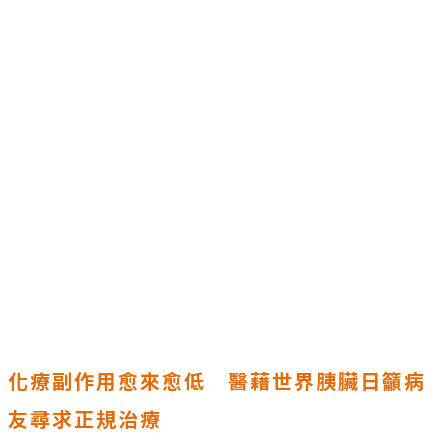
化療副作用愈來愈低 醫藉世界胰臟日籲病
友尋求正規治療