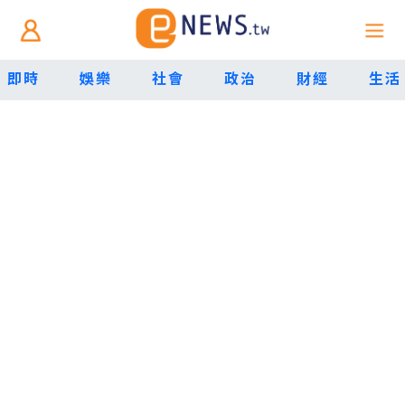
即時
娛樂
社會
政治
財經
生活