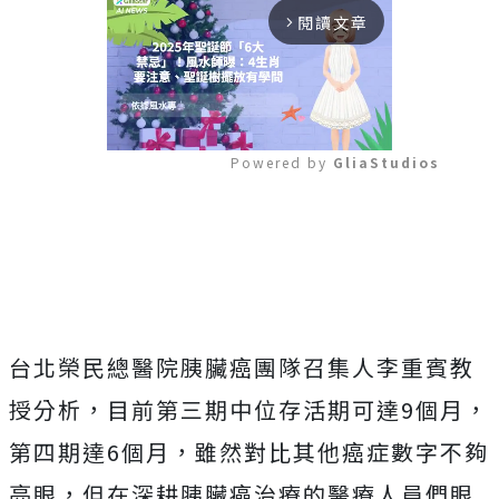
閱讀文章
arrow_forward_ios
Powered by 
GliaStudios
Mute
台北榮民總醫院胰臟癌團隊召集人李重賓教
授分析，目前第三期中位存活期可達9個月，
第四期達6個月，雖然對比其他癌症數字不夠
亮眼，但在深耕胰臟癌治療的醫療人員們眼