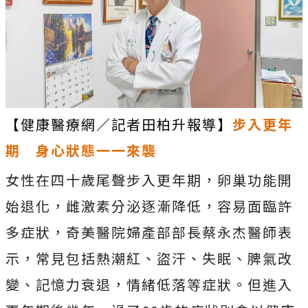
【健康醫療網／記者田柏升報導】
步入更年
期 身心狀態一一來襲
女性在四十歲尾聲步入更年期，卵巢功能開
始退化，雌激素分泌逐漸降低，容易面臨許
多症狀，奇美醫院婦產部部長蔡永杰醫師表
示，常見包括熱潮紅、盜汗、失眠、脾氣改
變、記憶力衰退，情緒低落等症狀。但進入