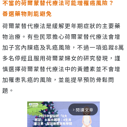
不當的荷爾蒙替代療法可能增罹癌風險？
善選藥物則能避免
荷爾蒙替代療法是緩解更年期症狀的主要藥
物治療。有些民眾擔心荷爾蒙替代療法會增
加子宮內膜癌及乳癌風險，不過一項追蹤8萬
多名停經且服用荷爾蒙婦女的研究發現，謹
慎選擇荷爾蒙替代療法中的黃體素並不會增
加罹患乳癌的風險，並能提早預防骨鬆問
題。
閱讀文章
arrow_forward_ios