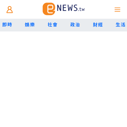
即時
娛樂
社會
政治
財經
生活