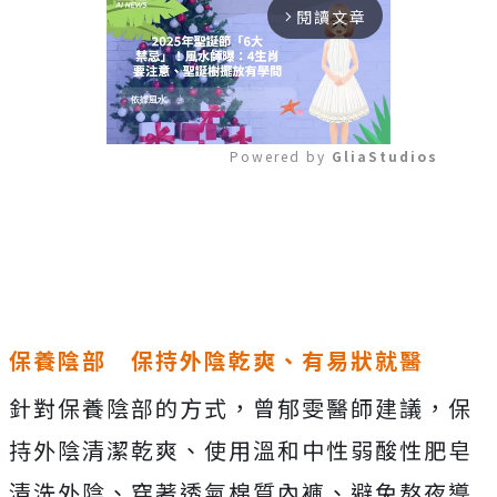
閱讀文章
arrow_forward_ios
Powered by 
GliaStudios
Mute
保養陰部 保持外陰乾爽、有易狀就醫
針對保養陰部的方式，曾郁雯醫師建議，保
持外陰清潔乾爽、使用溫和中性弱酸性肥皂
清洗外陰、穿著透氣棉質內褲、避免熬夜導