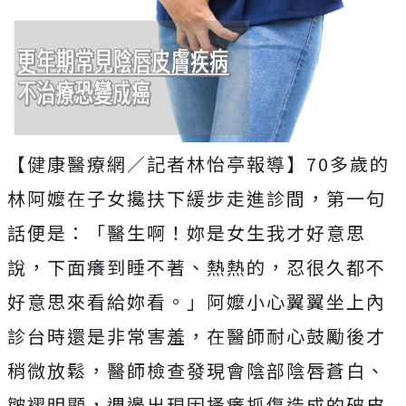
【健康醫療網／記者林怡亭報導】70多歲的
林阿嬤在子女攙扶下緩步走進診間，第一句
話便是：「醫生啊！妳是女生我才好意思
說，下面癢到睡不著、熱熱的，忍很久都不
好意思來看給妳看。」阿嬤小心翼翼坐上內
診台時還是非常害羞，在醫師耐心鼓勵後才
稍微放鬆，醫師檢查發現會陰部陰唇蒼白、
皺褶明顯，週邊出現因搔癢抓傷造成的破皮