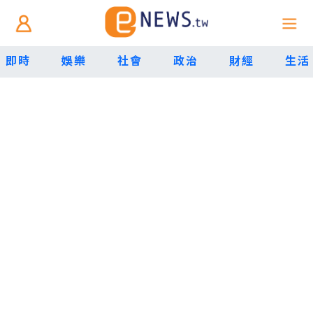
即時
娛樂
社會
政治
財經
生活