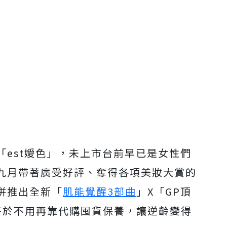
est嬡色」，未上市台前早已是女性們
九月帶著廣受好評、奪得各項美妝大賞的
併推出全新「
肌能覺醒3部曲
」X「GP頂
面膜」終於不用再靠代購囤貨保養，讓逆齡變得