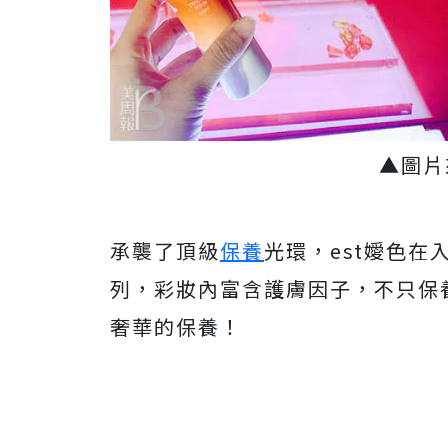
▲圖片
承襲了頂級
保養
光環，est嬡色
列，彩妝內富含護膚因子，不只保
奢華的保養！