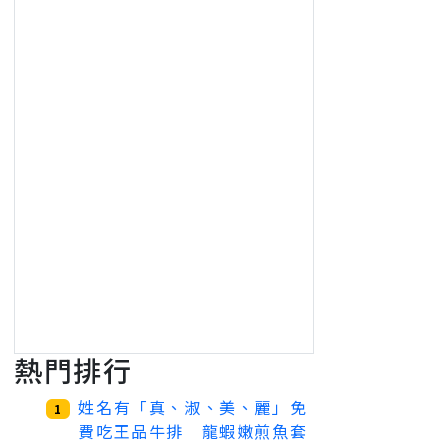
熱門排行
姓名有「真、淑、美、麗」免
1
費吃王品牛排 龍蝦嫩煎魚套