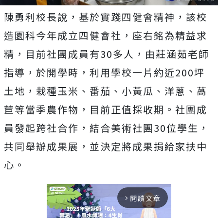
陳勇利校長說，基於實踐四健會精神，該校
造園科今年成立四健會社，座右銘為精益求
精，目前社團成員有30多人，由莊涵茹老師
指導，於開學時，利用學校一片約近200坪
土地，栽種玉米、番茄、小黃瓜、洋蔥、萵
苣等當季農作物，目前正值採收期。社團成
員發起跨社合作，結合美術社團30位學生，
共同舉辦成果展，並決定將成果捐給家扶中
心。
閱讀文章
arrow_forward_ios