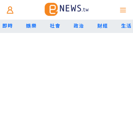
即時
娛樂
社會
政治
財經
生活