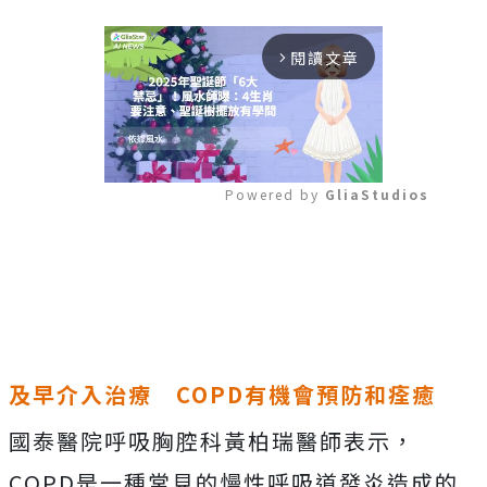
閱讀文章
arrow_forward_ios
Powered by 
GliaStudios
Mute
及早介入治療
COPD
有機會預防和痊癒
國泰醫院呼吸胸腔科黃柏瑞醫師表示，
COPD是一種常見的慢性呼吸道發炎造成的