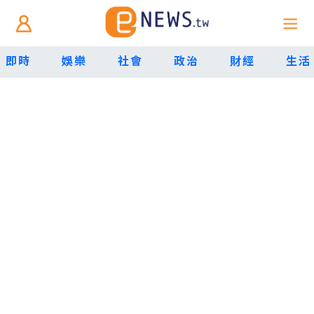
即時
娛樂
社會
政治
財經
生活