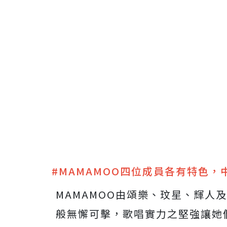
#MAMAMOO四位成員各有特色
MAMAMOO由頌樂、玟星、輝人
般無懈可擊，歌唱實力之堅強讓她