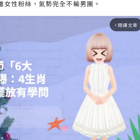
堆女性粉絲，氣勢完全不輸男團。
閱讀文章
arrow_forward_ios