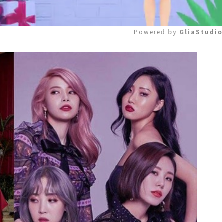
Powered by 
GliaStudi
Mute