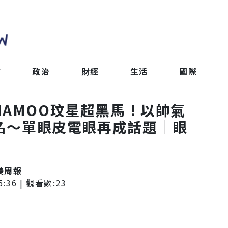
會
政治
財經
生活
國際
MAMOO玟星超黑馬！以帥氣
二名～單眼皮電眼再成話題｜眼
T美周報
5:36
| 觀看數:
23