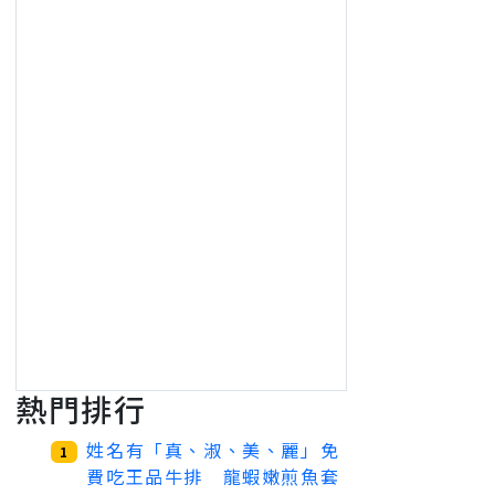
熱門排行
姓名有「真、淑、美、麗」免
1
費吃王品牛排 龍蝦嫩煎魚套