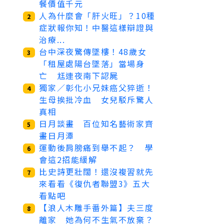
餐價值千元
人為什麼會「肝火旺」？10種
2
症狀報你知！中醫這樣辯證與
治療...
台中深夜驚傳墜樓！48歲女
3
「租屋處陽台墜落」當場身
亡 尪連夜南下認屍
獨家／彰化小兄妹癌父猝逝！
4
生母挨批冷血 女兒駁斥驚人
真相
日月談畫 百位知名藝術家齊
5
畫日月潭
運動後肩膀痛到舉不起？ 學
6
會這2招能緩解
比史詩更壯闊！還沒複習就先
7
來看看《復仇者聯盟3》五大
看點吧
【浪人木雕手番外篇】夫三度
8
離家 她為何不生氣不放棄？