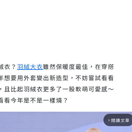
絨衣？
羽絨大衣
雖然保暖度最佳，在穿搭
年想要用外套變出新造型，不妨嘗試看看
，且比起羽絨衣更多了一股軟萌可愛感～
看看今年是不是一樣燒？
閱讀文章
arrow_forward_ios