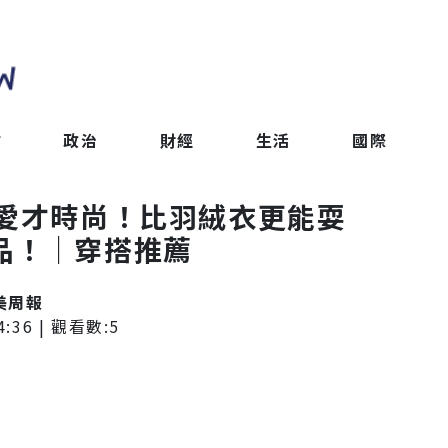
會
政治
財經
生活
國際
可愛才時尚！比羽絨衣更能耍
品！｜穿搭推薦
T美周報
4:36
| 觀看數:
5