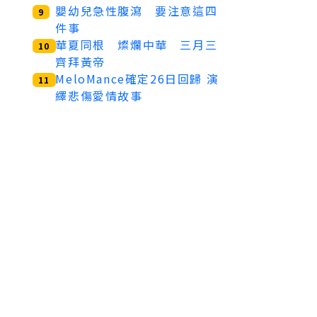
嬰幼兒急性腹瀉 要注意這四
9
件事
華夏同根 燦爛中華 三月三
10
齊拜黃帝
MeloMance確定26日回歸 演
11
繹悲傷愛情故事