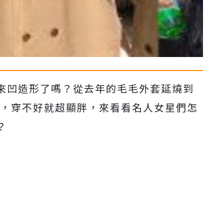
來凹造形了嗎？從去年的毛毛外套延燒到
人，穿不好就超顯胖，來看看名人女星們怎
？