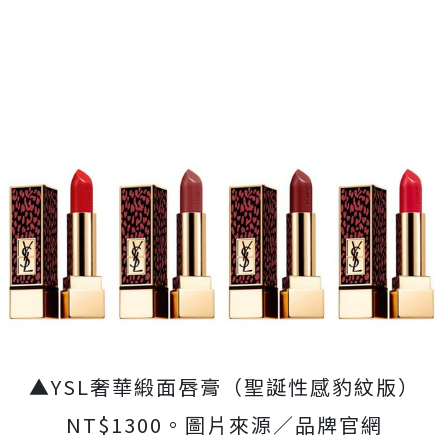
▲YSL奢華緞面唇膏（聖誕性感豹紋版）
NT$1300。圖片來源／品牌官網