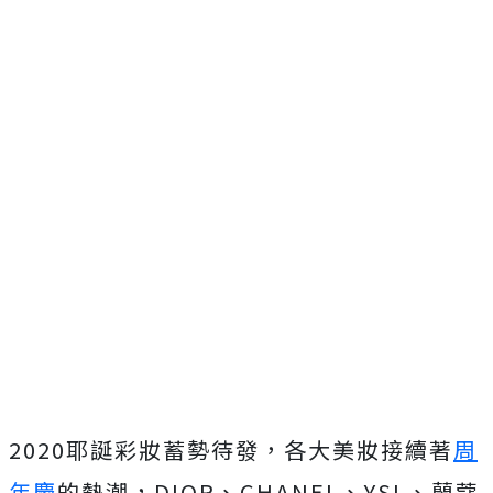
2020耶誕彩妝蓄勢待發，各大美妝接續著
周
年慶
的熱潮，DIOR、CHANEL、YSL、蘭蔻