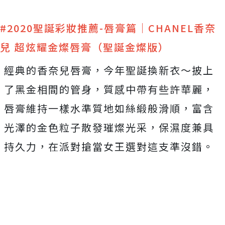
#2020聖誕彩妝推薦-唇膏篇｜CHANEL香奈
兒 超炫耀金燦唇膏（聖誕金燦版）
經典的香奈兒唇膏，今年聖誕換新衣～披上
了黑金相間的管身，質感中帶有些許華麗，
唇膏維持一樣水準質地如絲緞般滑順，富含
光澤的金色粒子散發璀燦光采，保濕度兼具
持久力，在派對搶當女王選對這支準沒錯。