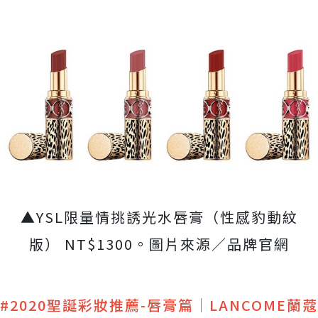
▲YSL限量情挑誘光水唇膏（性感豹動紋
版） NT$1300。圖片來源／品牌官網
#2020聖誕彩妝推薦-唇膏篇｜LANCOME蘭蔻