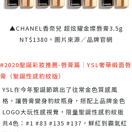
▲CHANEL香奈兒 超炫耀金燦唇膏3.5g
NT$1380。圖片來源／品牌官網
#2020聖誕彩妝推薦-唇膏篇｜YSL奢華緞面唇
膏（聖誕性感豹紋版）
YSL在今年聖誕節跳出了往常金色質感風
格，讓唇膏變身豹紋瓶身，搭配上品牌金色
LOGO大玩性感視覺，限量聖誕性感豹紋版
共4色：#1 #83 #135 #137，鮮紅到霸氣紅