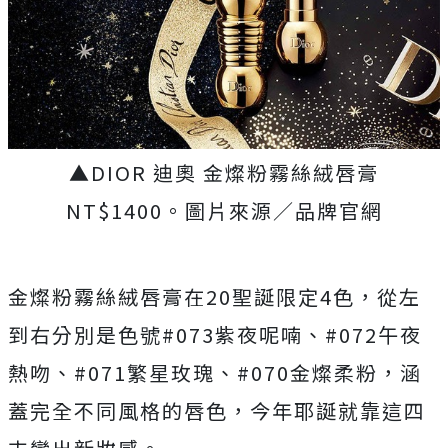
▲DIOR 迪奧 金燦粉霧絲絨唇膏
NT$1400。圖片來源／品牌官網
金燦粉霧絲絨唇膏在20聖誕限定4色，從左
到右分別是色號#073紫夜呢喃、#072午夜
熱吻、#071繁星玫瑰、#070金燦柔粉，涵
蓋完全不同風格的唇色，今年耶誕就靠這四