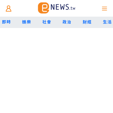
即時
娛樂
社會
政治
財經
生活