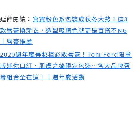
延伸閱讀：
寶寶粉色系包裝成秋冬大勢！這3
款唇膏換新衣，造型吸睛色號更是百搭不NG
｜唇膏推薦
2020週年慶美妝控必敗唇膏！Tom Ford限量
版迷你口紅、肌膚之鑰限定包裝…各大品牌唇
膏組合全在這！｜週年慶活動