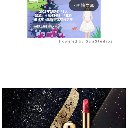
閱讀文章
arrow_forward_ios
Powered by 
GliaStudios
Mute