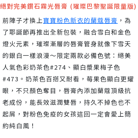
絕對完美鑽石霧光唇膏 (璀璨巴黎聖誕限量版)
前陣子才換上
寶寶粉色新衣的蘭蔻唇膏
，為
了耶誕節再推出全新包裝，融合雪白和金色
燈火元素，璀璨漸層的唇膏管身就像下雪天
的銀白一樣浪漫～限定兩款必備色號：絕美
人氣色彩奶茶色#274、顯白漿果梅子色
#473。奶茶色百搭又耐看，莓果色顯白更耀
眼，不只顏色奪目，唇膏內添加蘭蔻頂級抗
老成份，能長效滋潤雙唇，持久不掉色也不
起屑，對粉色免疫的女孩這回一定會愛上簡
約純白風！