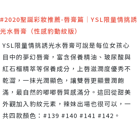
#2020聖誕彩妝推薦-唇膏篇｜YSL限量情挑誘
光水唇膏（性感豹動紋版）
YSL限量情挑誘光水唇膏可說是每位女孩心
目中的夢幻唇膏，富含保養精油、玻尿酸與
紅石榴精萃等保養成分，上唇滋潤度優秀不
乾澀，一抹光潤顯色，讓雙唇更顯豐潤飽
滿，最自然的嘟嘟唇質感滿分。這回從甜美
外觀加入豹紋元素，辣妹出場也很可以，一
共四款顏色：#139 #140 #141 #142。