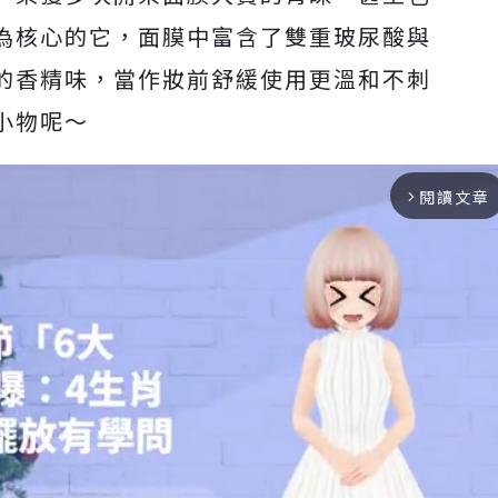
濕為核心的它，面膜中富含了雙重玻尿酸與
的香精味，當作妝前舒緩使用更溫和不刺
小物呢～
閱讀文章
arrow_forward_ios