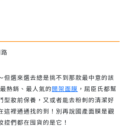
網路
～但選來選去總是挑不到那款最中意的該
年最熱銷、最人氣的
開架面膜
，屈臣氏都幫
鬥型妝前保養，又或者能去粉刺的清潔好
在這裡通通找的到！別再說國產面膜是觀
妝控們都在囤貨的是它！