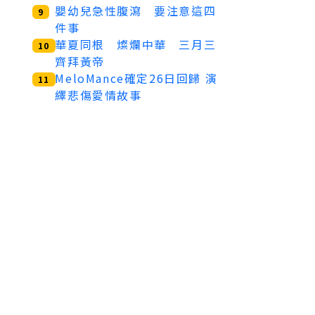
嬰幼兒急性腹瀉 要注意這四
9
件事
華夏同根 燦爛中華 三月三
10
齊拜黃帝
MeloMance確定26日回歸 演
11
繹悲傷愛情故事