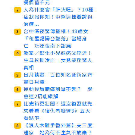
餐價值千元
人為什麼會「肝火旺」？10種
2
症狀報你知！中醫這樣辯證與
治療...
台中深夜驚傳墜樓！48歲女
3
「租屋處陽台墜落」當場身
亡 尪連夜南下認屍
獨家／彰化小兄妹癌父猝逝！
4
生母挨批冷血 女兒駁斥驚人
真相
日月談畫 百位知名藝術家齊
5
畫日月潭
運動後肩膀痛到舉不起？ 學
6
會這2招能緩解
比史詩更壯闊！還沒複習就先
7
來看看《復仇者聯盟3》五大
看點吧
【浪人木雕手番外篇】夫三度
8
離家 她為何不生氣不放棄？