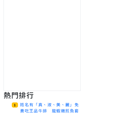
熱門排行
姓名有「真、淑、美、麗」免
1
費吃王品牛排 龍蝦嫩煎魚套