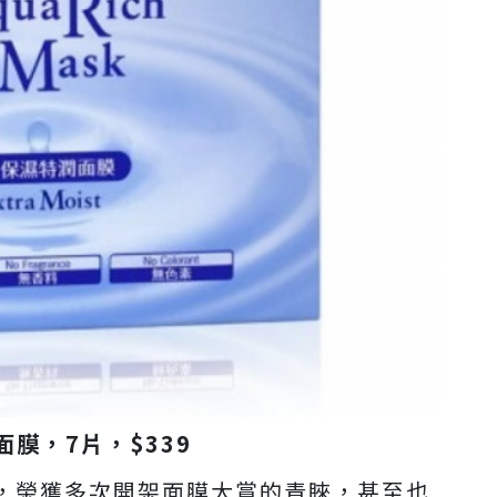
面膜，
7
片，
$339
，榮獲多次開架面膜大賞的青睞，甚至也