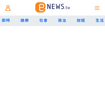
即時
娛樂
社會
政治
財經
生活