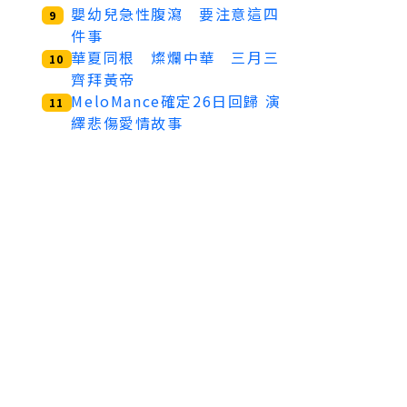
嬰幼兒急性腹瀉 要注意這四
9
件事
華夏同根 燦爛中華 三月三
10
齊拜黃帝
MeloMance確定26日回歸 演
11
繹悲傷愛情故事