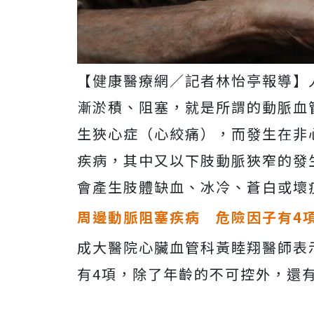
【健康醫療網／記者林怡亭報導】
漸淤積、阻塞，就是所謂的動脈血
生狹心症（心絞痛），而發生在非
疾病，其中又以下肢動脈狹窄的發
會產生肢體缺血、冰冷、蒼白或壞
周邊動脈阻塞疾病 危險因子有4
成大醫院心臟血管科黃睦翔醫師表
有4項，除了年齡的不可控外，還