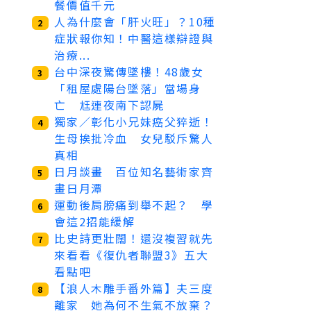
餐價值千元
人為什麼會「肝火旺」？10種
2
症狀報你知！中醫這樣辯證與
治療...
台中深夜驚傳墜樓！48歲女
3
「租屋處陽台墜落」當場身
亡 尪連夜南下認屍
獨家／彰化小兄妹癌父猝逝！
4
生母挨批冷血 女兒駁斥驚人
真相
日月談畫 百位知名藝術家齊
5
畫日月潭
運動後肩膀痛到舉不起？ 學
6
會這2招能緩解
比史詩更壯闊！還沒複習就先
7
來看看《復仇者聯盟3》五大
看點吧
【浪人木雕手番外篇】夫三度
8
離家 她為何不生氣不放棄？