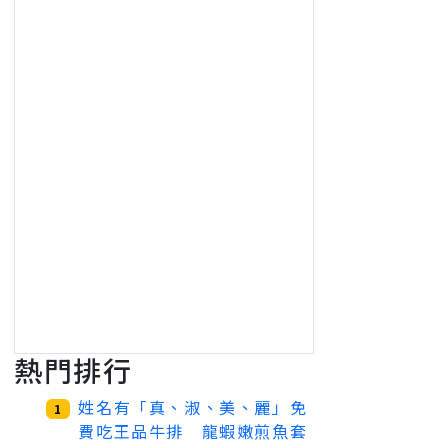
熱門排行
姓名有「真、淑、美、麗」免
1
費吃王品牛排 龍蝦嫩煎魚套