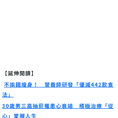
【延伸閱讀】
不挨餓瘦身！ 營養師研發「優減442飲食
法」
30歲男三高抽菸罹患心衰竭 積極治療「從
心」掌握人生