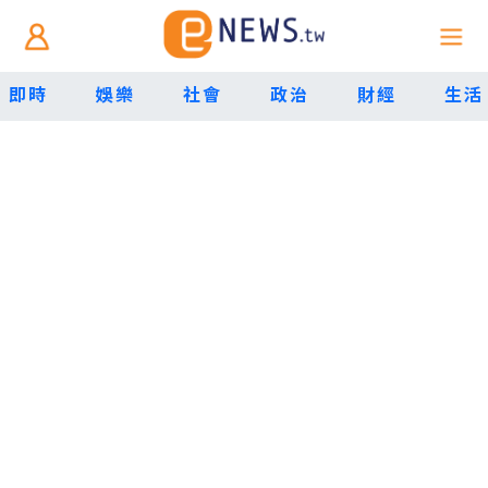
即時
娛樂
社會
政治
財經
生活