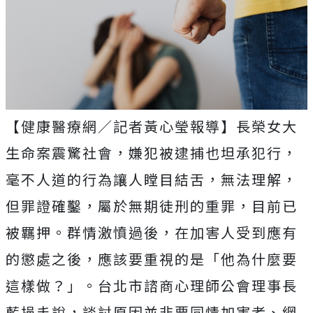
【健康醫療網／記者黃心瑩報導】長榮女大
生命案震驚社會，嫌犯被逮捕也坦承犯行，
毫不人道的行為讓人瞠目結舌，無法理解，
但罪證確鑿，屬於無期徒刑的重罪，目前已
被羈押。群情激憤過後，在加害人受到應有
的懲處之後，應該要重視的是「他為什麼要
這樣做？」。台北市諮商心理師公會理事長
藍挹丰說，談討原因並非要同情加害者、網