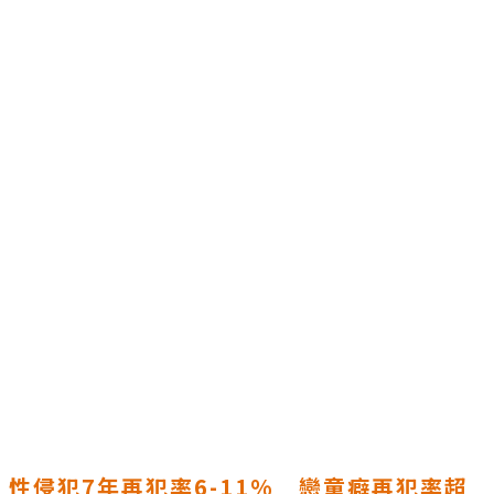
性侵犯7年再犯率6-11% 戀童癖再犯率超