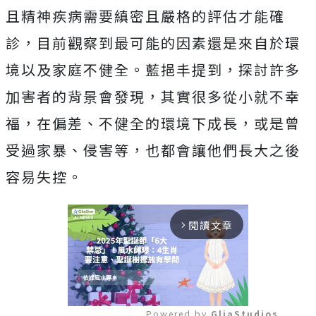
且精神疾病需要縝密且嚴格的評估才能確
診，目前觀察到最可能的因素還是來自於環
境以及家庭不健全。藍挹丰提到，探討許多
加害者的背景會發現，其實很多從小就不幸
福，在偏差、不健全的環境下成長，或是曾
受過家暴、侵害等，也都會讓他們長大之後
容易失控。
閱讀文章
arrow_forward_ios
Powered by 
GliaStudios