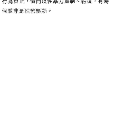
行為舉止，憤而以性暴力壓制、報復，有時
候並非是性慾驅動。