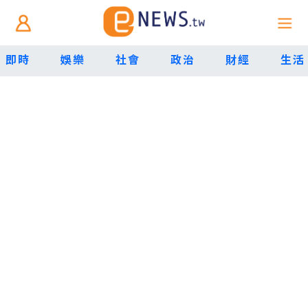
即時
娛樂
社會
政治
財經
生活