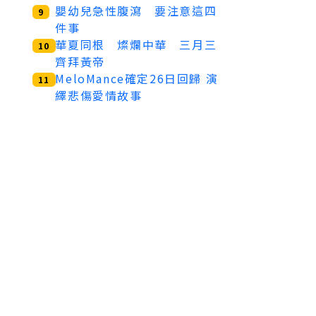
嬰幼兒急性腹瀉 要注意這四
9
件事
華夏同根 燦爛中華 三月三
10
齊拜黃帝
MeloMance確定26日回歸 演
11
繹悲傷愛情故事