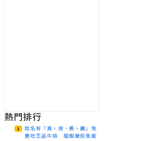
熱門排行
姓名有「真、淑、美、麗」免
1
費吃王品牛排 龍蝦嫩煎魚套