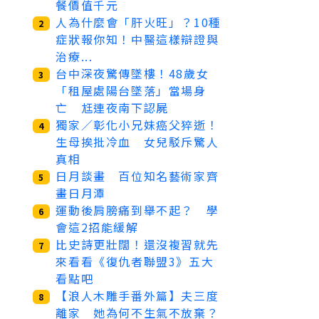
餐價值千元
人為什麼會「肝火旺」？10種
2
症狀報你知！中醫這樣辯證與
治療...
台中深夜驚傳墜樓！48歲女
3
「租屋處陽台墜落」當場身
亡 尪連夜南下認屍
獨家／彰化小兄妹癌父猝逝！
4
生母挨批冷血 女兒駁斥驚人
真相
日月談畫 百位知名藝術家齊
5
畫日月潭
運動後肩膀痛到舉不起？ 學
6
會這2招能緩解
比史詩更壯闊！還沒複習就先
7
來看看《復仇者聯盟3》五大
看點吧
【浪人木雕手番外篇】夫三度
8
離家 她為何不生氣不放棄？