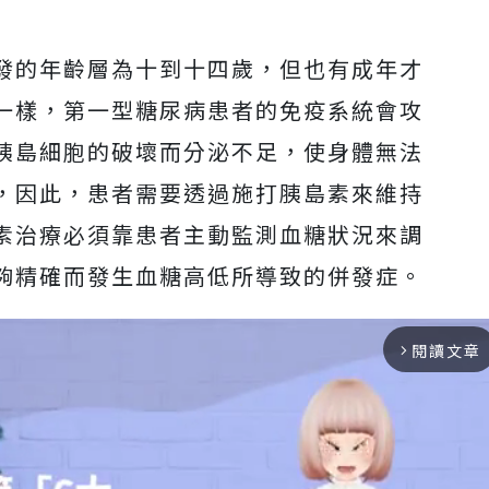
發的年齡層為十到十四歲，但也有成年才
一樣，第一型糖尿病患者的免疫系統會攻
胰島細胞的破壞而分泌不足，使身體無法
，因此，患者需要透過施打胰島素來維持
素治療必須靠患者主動監測血糖狀況來調
夠精確而發生血糖高低所導致的併發症。
閱讀文章
arrow_forward_ios