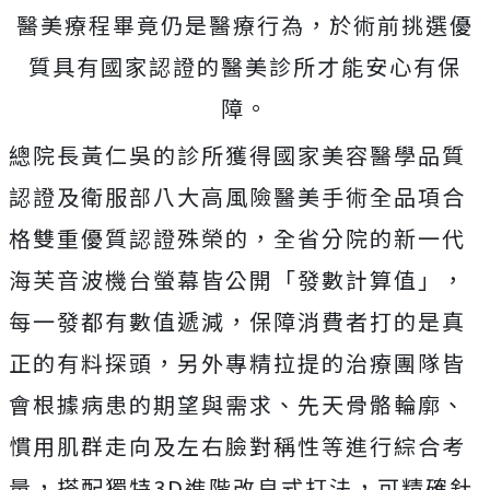
醫美療程畢竟仍是醫療行為，於術前挑選優
質具有國家認證的醫美診所才能安心有保
障。
總院長黃仁吳的診所獲得國家美容醫學品質
認證及衛服部八大高風險醫美手術全品項合
格雙重優質認證殊榮的，全省分院的新一代
海芙音波機台螢幕皆公開「發數計算值」，
每一發都有數值遞減，保障消費者打的是真
正的有料探頭，另外專精拉提的治療團隊皆
會根據病患的期望與需求、先天骨骼輪廓、
慣用肌群走向及左右臉對稱性等進行綜合考
量，搭配獨特3D進階改良式打法，可精確針