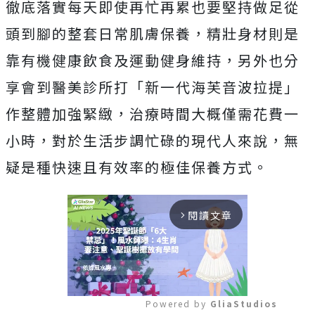
徹底落實每天即使再忙再累也要堅持做足從
頭到腳的整套日常肌膚保養，精壯身材則是
靠有機健康飲食及運動健身維持，另外也分
享會到醫美診所打「新一代海芙音波拉提」
作整體加強緊緻，治療時間大概僅需花費一
小時，對於生活步調忙碌的現代人來說，無
疑是種快速且有效率的極佳保養方式。
閱讀文章
arrow_forward_ios
Powered by 
GliaStudios