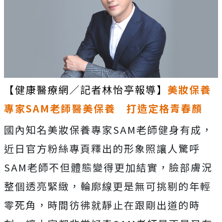
【健康醫療網／記者林怡亭報導】
美妝保養
專家SAM老師醫美保養 打造定格青春顏
國內知名美妝保養專家SAM老師健身有成，
近日官方粉絲專頁釋出的形象照讓人驚呼
SAM老師不但體態變得更加結實，臉部膚況
整個透亮緊緻，輪廓線更是無可挑剔的年輕
零死角，時間彷彿就靜止在跟剛出道的時