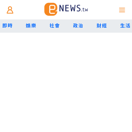
即時
娛樂
社會
政治
財經
生活