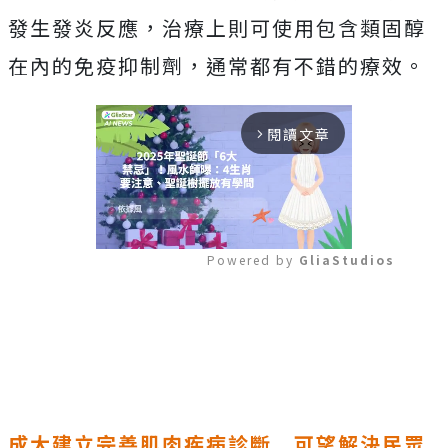
發生發炎反應，治療上則可使用包含類固醇
在內的免疫抑制劑，通常都有不錯的療效。
閱讀文章
arrow_forward_ios
Powered by 
GliaStudios
Mute
成大建立完善肌肉疾病診斷 可望解決民眾