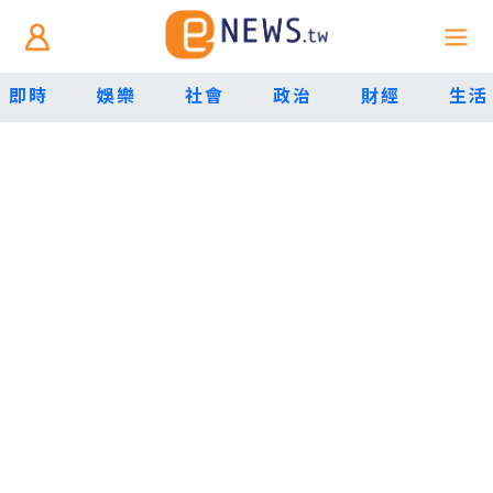
即時
娛樂
社會
政治
財經
生活