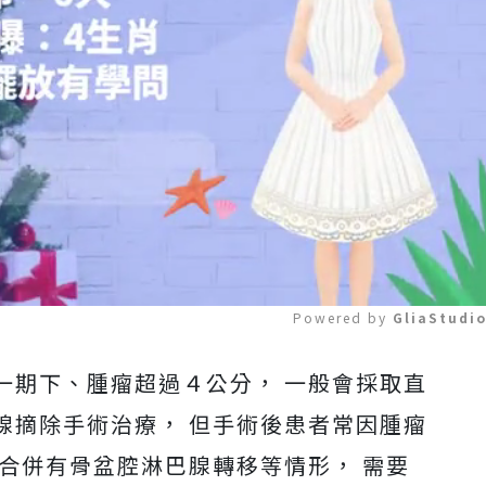
Powered by 
GliaStudi
一期下、腫瘤超過４公分， 一般會採取直
Mute
腺摘除手術治療， 但手術後患者常因腫瘤
合併有骨盆腔淋巴腺轉移等情形， 需要