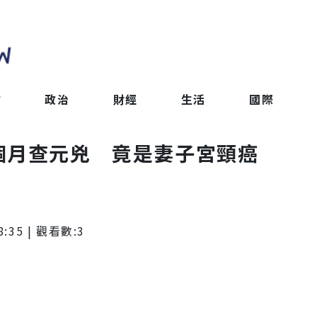
會
政治
財經
生活
國際
個月查元兇 竟是妻子宮頸癌
8:35
| 觀看數:
3