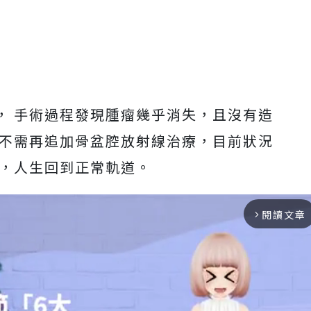
， 手術過程發現腫瘤幾乎消失，且沒有造
後不需再追加骨盆腔放射線治療，目前狀況
活，人生回到正常軌道。
閱讀文章
arrow_forward_ios