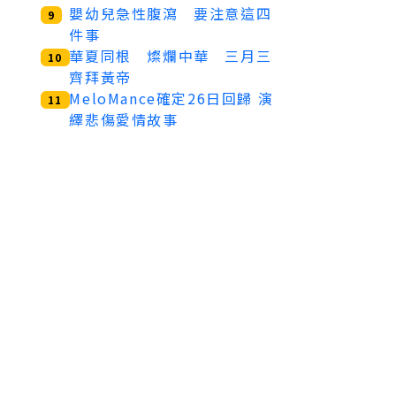
嬰幼兒急性腹瀉 要注意這四
9
件事
華夏同根 燦爛中華 三月三
10
齊拜黃帝
MeloMance確定26日回歸 演
11
繹悲傷愛情故事