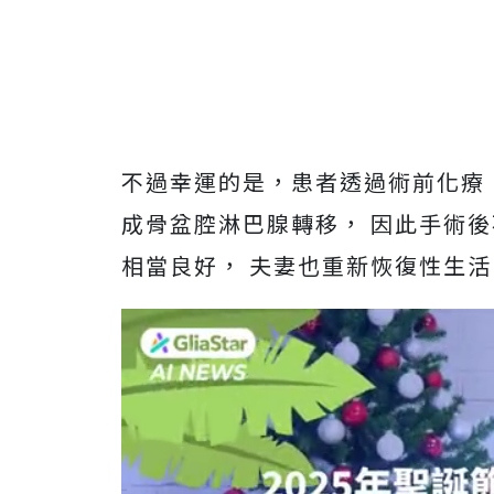
不過幸運的是，患者透過術前化療
成骨盆腔淋巴腺轉移， 因此手術
相當良好， 夫妻也重新恢復性生