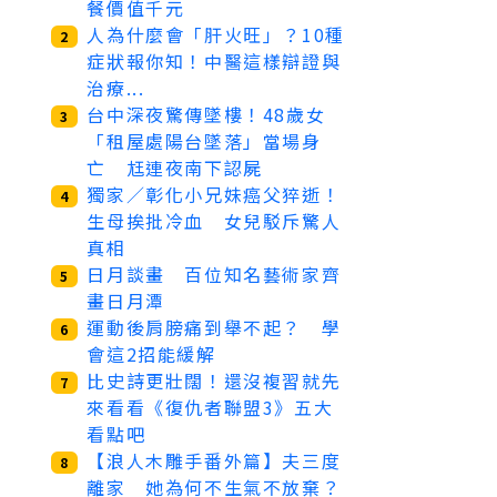
餐價值千元
人為什麼會「肝火旺」？10種
2
症狀報你知！中醫這樣辯證與
治療...
台中深夜驚傳墜樓！48歲女
3
「租屋處陽台墜落」當場身
亡 尪連夜南下認屍
獨家／彰化小兄妹癌父猝逝！
4
生母挨批冷血 女兒駁斥驚人
真相
日月談畫 百位知名藝術家齊
5
畫日月潭
運動後肩膀痛到舉不起？ 學
6
會這2招能緩解
比史詩更壯闊！還沒複習就先
7
來看看《復仇者聯盟3》五大
看點吧
【浪人木雕手番外篇】夫三度
8
離家 她為何不生氣不放棄？