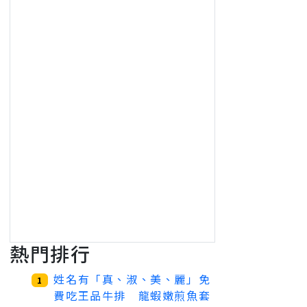
熱門排行
姓名有「真、淑、美、麗」免
1
費吃王品牛排 龍蝦嫩煎魚套