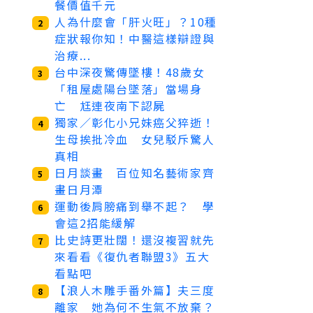
餐價值千元
人為什麼會「肝火旺」？10種
2
症狀報你知！中醫這樣辯證與
治療...
台中深夜驚傳墜樓！48歲女
3
「租屋處陽台墜落」當場身
亡 尪連夜南下認屍
獨家／彰化小兄妹癌父猝逝！
4
生母挨批冷血 女兒駁斥驚人
真相
日月談畫 百位知名藝術家齊
5
畫日月潭
運動後肩膀痛到舉不起？ 學
6
會這2招能緩解
比史詩更壯闊！還沒複習就先
7
來看看《復仇者聯盟3》五大
看點吧
【浪人木雕手番外篇】夫三度
8
離家 她為何不生氣不放棄？