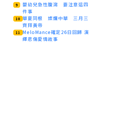
嬰幼兒急性腹瀉 要注意這四
9
件事
華夏同根 燦爛中華 三月三
10
齊拜黃帝
MeloMance確定26日回歸 演
11
繹悲傷愛情故事