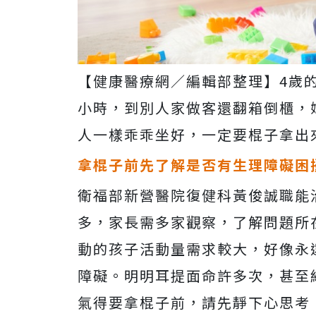
【健康醫療網／編輯部整理】4歲
小時，到別人家做客還翻箱倒櫃，
人一樣乖乖坐好，一定要棍子拿出
拿棍子前先了解是否有生理障礙困
衛福部新營醫院復健科黃俊誠職能
多，家長需多家觀察，了解問題所
動的孩子活動量需求較大，好像永
障礙。明明耳提面命許多次，甚至
氣得要拿棍子前，請先靜下心思考