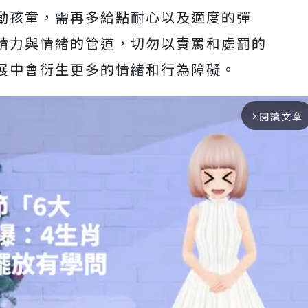
動孩童，需再多給點耐心以及適度的彈
精力與情緒的管道，切勿以責罵和處罰的
展中會衍生更多的情緒和行為障礙。
閱讀文章
arrow_forward_ios