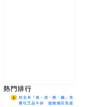
熱門排行
姓名有「真、淑、美、麗」免
1
費吃王品牛排 龍蝦嫩煎魚套