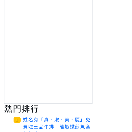
熱門排行
姓名有「真、淑、美、麗」免
1
費吃王品牛排 龍蝦嫩煎魚套