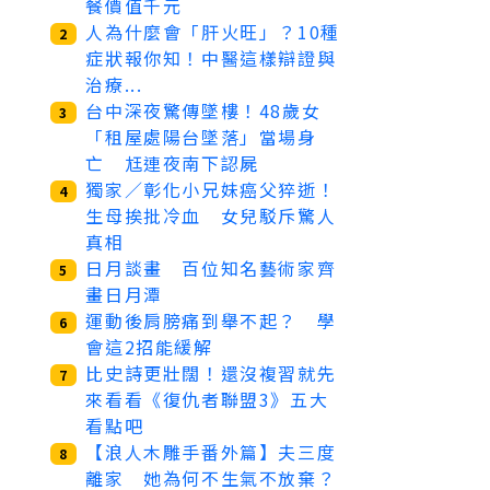
餐價值千元
人為什麼會「肝火旺」？10種
2
症狀報你知！中醫這樣辯證與
治療...
台中深夜驚傳墜樓！48歲女
3
「租屋處陽台墜落」當場身
亡 尪連夜南下認屍
獨家／彰化小兄妹癌父猝逝！
4
生母挨批冷血 女兒駁斥驚人
真相
日月談畫 百位知名藝術家齊
5
畫日月潭
運動後肩膀痛到舉不起？ 學
6
會這2招能緩解
比史詩更壯闊！還沒複習就先
7
來看看《復仇者聯盟3》五大
看點吧
【浪人木雕手番外篇】夫三度
8
離家 她為何不生氣不放棄？