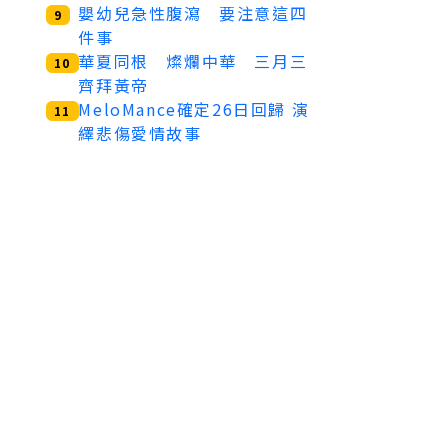
嬰幼兒急性腹瀉 要注意這四
9
件事
華夏同根 燦爛中華 三月三
10
齊拜黃帝
MeloMance確定26日回歸 演
11
繹悲傷愛情故事