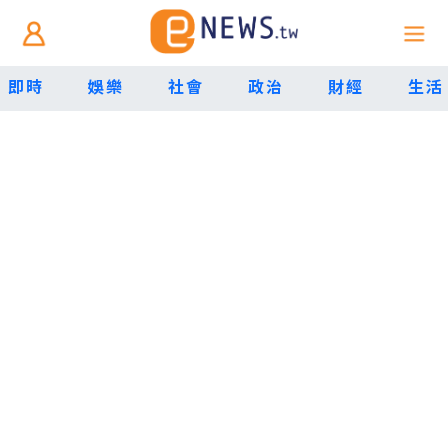
即時
娛樂
社會
政治
財經
生活