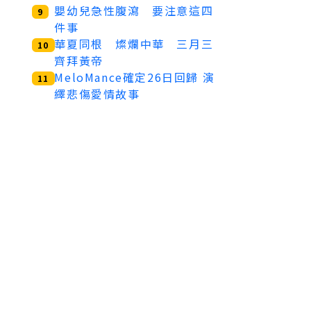
嬰幼兒急性腹瀉 要注意這四
9
件事
華夏同根 燦爛中華 三月三
10
齊拜黃帝
MeloMance確定26日回歸 演
11
繹悲傷愛情故事