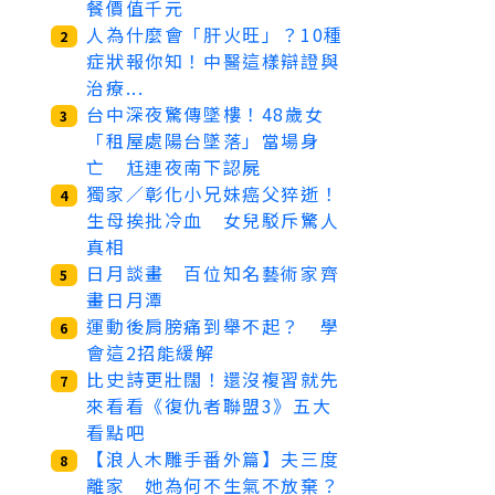
餐價值千元
人為什麼會「肝火旺」？10種
2
症狀報你知！中醫這樣辯證與
治療...
台中深夜驚傳墜樓！48歲女
3
「租屋處陽台墜落」當場身
亡 尪連夜南下認屍
獨家／彰化小兄妹癌父猝逝！
4
生母挨批冷血 女兒駁斥驚人
真相
日月談畫 百位知名藝術家齊
5
畫日月潭
運動後肩膀痛到舉不起？ 學
6
會這2招能緩解
比史詩更壯闊！還沒複習就先
7
來看看《復仇者聯盟3》五大
看點吧
【浪人木雕手番外篇】夫三度
8
離家 她為何不生氣不放棄？