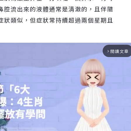
鼻腔流出來的液體通常是清澈的，且伴隨
症狀類似，但症狀常持續超過兩個星期且
閱讀文章
arrow_forward_ios