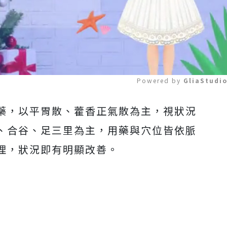
Powered by 
GliaStudi
藥，以平胃散、藿香正氣散為主，視狀況
Mute
、合谷、足三里為主，用藥與穴位皆依脈
理，狀況即有明顯改善。