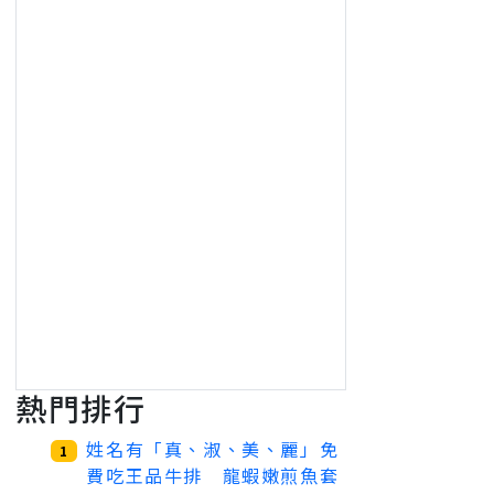
熱門排行
姓名有「真、淑、美、麗」免
1
費吃王品牛排 龍蝦嫩煎魚套