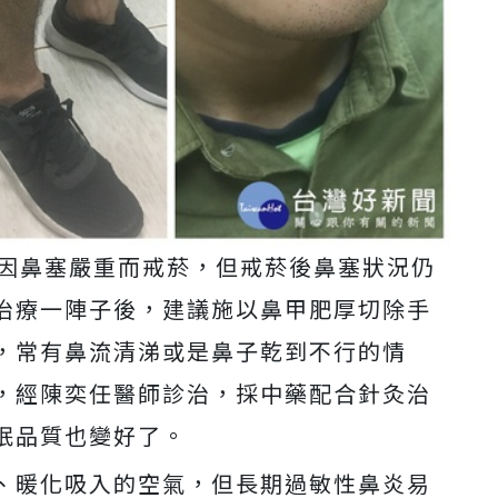
，因鼻塞嚴重而戒菸，但戒菸後鼻塞狀況仍
治療一陣子後，建議施以鼻甲肥厚切除手
，常有鼻流清涕或是鼻子乾到不行的情
，經陳奕任醫師診治，採中藥配合針灸治
眠品質也變好了。
、暖化吸入的空氣，但長期過敏性鼻炎易