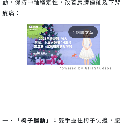
動，保持中軸穩定性，改善肩膀僵硬及下背
痠痛：
閱讀文章
arrow_forward_ios
Powered by 
GliaStudios
Mute
一、「椅子運動」：
雙手握住椅子側邊，腹