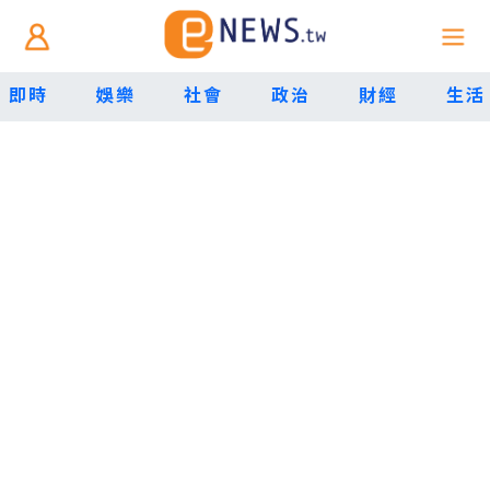
即時
娛樂
社會
政治
財經
生活