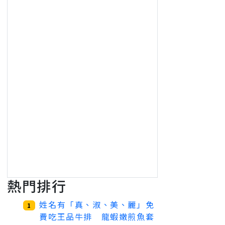
熱門排行
姓名有「真、淑、美、麗」免
1
費吃王品牛排 龍蝦嫩煎魚套