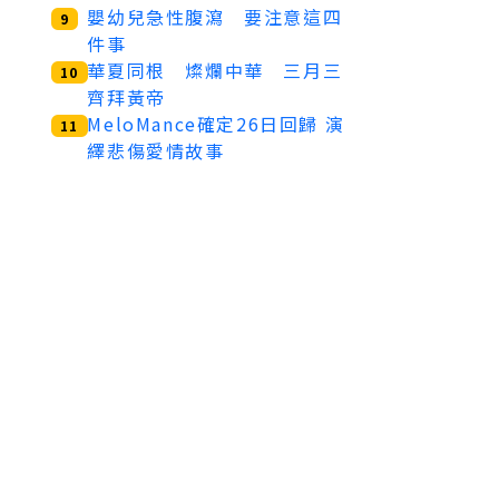
嬰幼兒急性腹瀉 要注意這四
9
件事
華夏同根 燦爛中華 三月三
10
齊拜黃帝
MeloMance確定26日回歸 演
11
繹悲傷愛情故事