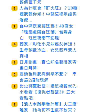
餐價值千元
人為什麼會「肝火旺」？10種
2
症狀報你知！中醫這樣辯證與
治療...
台中深夜驚傳墜樓！48歲女
3
「租屋處陽台墜落」當場身
亡 尪連夜南下認屍
獨家／彰化小兄妹癌父猝逝！
4
生母挨批冷血 女兒駁斥驚人
真相
日月談畫 百位知名藝術家齊
5
畫日月潭
運動後肩膀痛到舉不起？ 學
6
會這2招能緩解
比史詩更壯闊！還沒複習就先
7
來看看《復仇者聯盟3》五大
看點吧
【浪人木雕手番外篇】夫三度
8
離家 她為何不生氣不放棄？