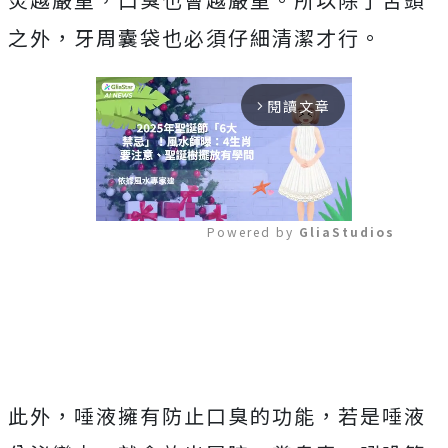
之外，牙周囊袋也必須仔細清潔才行。
閱讀文章
arrow_forward_ios
Powered by 
GliaStudios
Mute
此外，唾液擁有防止口臭的功能，若是唾液