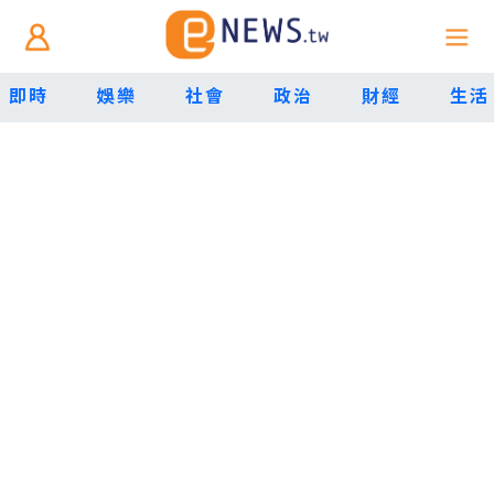
即時
娛樂
社會
政治
財經
生活