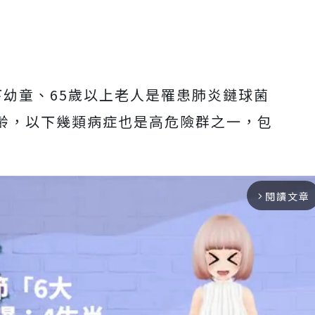
下幼童、65歲以上老人是罹患肺炎鏈球菌
齡，以下幾類病症也是高危險群之一，包
閱讀文章
arrow_forward_ios