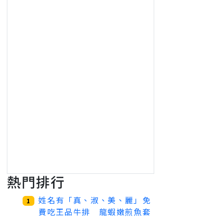
熱門排行
姓名有「真、淑、美、麗」免
1
費吃王品牛排 龍蝦嫩煎魚套