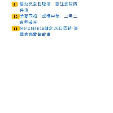
嬰幼兒急性腹瀉 要注意這四
9
件事
華夏同根 燦爛中華 三月三
10
齊拜黃帝
MeloMance確定26日回歸 演
11
繹悲傷愛情故事