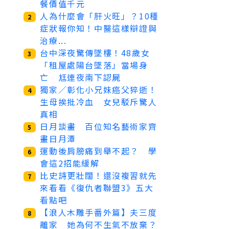
餐價值千元
人為什麼會「肝火旺」？10種
2
症狀報你知！中醫這樣辯證與
治療...
台中深夜驚傳墜樓！48歲女
3
「租屋處陽台墜落」當場身
亡 尪連夜南下認屍
獨家／彰化小兄妹癌父猝逝！
4
生母挨批冷血 女兒駁斥驚人
真相
日月談畫 百位知名藝術家齊
5
畫日月潭
運動後肩膀痛到舉不起？ 學
6
會這2招能緩解
比史詩更壯闊！還沒複習就先
7
來看看《復仇者聯盟3》五大
看點吧
【浪人木雕手番外篇】夫三度
8
離家 她為何不生氣不放棄？