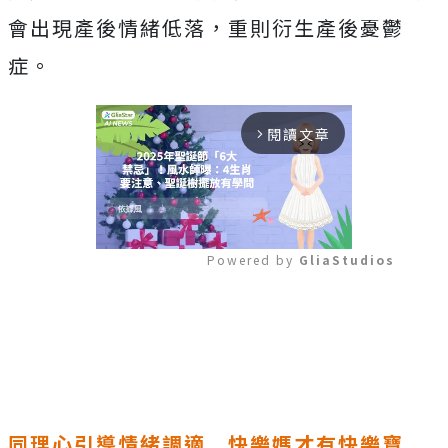
會出現產後情緒低落，重則衍生產後憂鬱
症。
閱讀文章
arrow_forward_ios
Powered by 
GliaStudios
Mute
同理心引導情緒調適
快樂媽才有快樂寶