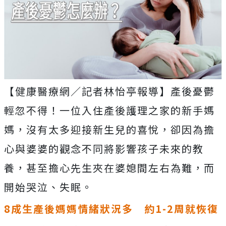
【健康醫療網／記者林怡亭報導】產後憂鬱
輕忽不得！一位入住產後護理之家的新手媽
媽，沒有太多迎接新生兒的喜悅，卻因為擔
心與婆婆的觀念不同將影響孩子未來的教
養，甚至擔心先生夾在婆媳間左右為難，而
開始哭泣、失眠。
8
成生產後媽媽情緒狀況多 約1-2
周就恢復