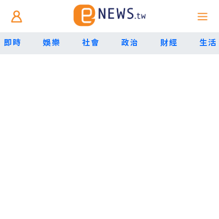
即時
娛樂
社會
政治
財經
生活