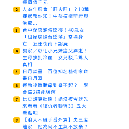
餐價值千元
人為什麼會「肝火旺」？10種
2
症狀報你知！中醫這樣辯證與
治療...
台中深夜驚傳墜樓！48歲女
3
「租屋處陽台墜落」當場身
亡 尪連夜南下認屍
獨家／彰化小兄妹癌父猝逝！
4
生母挨批冷血 女兒駁斥驚人
真相
日月談畫 百位知名藝術家齊
5
畫日月潭
運動後肩膀痛到舉不起？ 學
6
會這2招能緩解
比史詩更壯闊！還沒複習就先
7
來看看《復仇者聯盟3》五大
看點吧
【浪人木雕手番外篇】夫三度
8
離家 她為何不生氣不放棄？