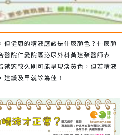
，但健康的精液應該是什麼顏色？什麼顏
合醫院仁愛院區泌尿外科黃建榮醫師表
若禁慾較久則可能呈現淡黃色，但若精液
，建議及早就診為佳！