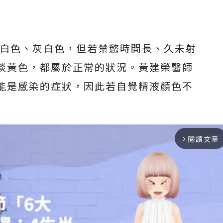
白色、灰白色，但若禁慾時間長、久未射
淡黃色，都屬於正常的狀況。黃建榮醫師
能是感染的症狀，因此若自覺精液顏色不
閱讀文章
arrow_forward_ios