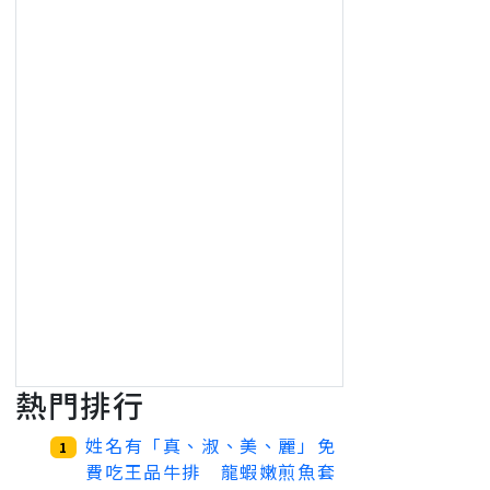
熱門排行
姓名有「真、淑、美、麗」免
1
費吃王品牛排 龍蝦嫩煎魚套