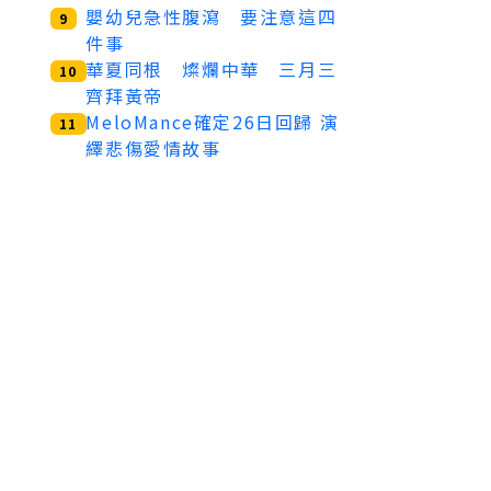
嬰幼兒急性腹瀉 要注意這四
9
件事
華夏同根 燦爛中華 三月三
10
齊拜黃帝
MeloMance確定26日回歸 演
11
繹悲傷愛情故事