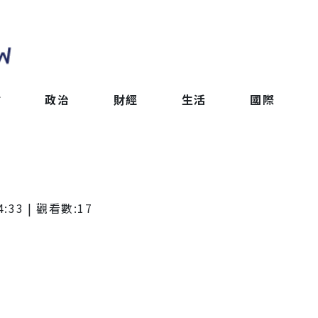
會
政治
財經
生活
國際
4:33
| 觀看數:
17