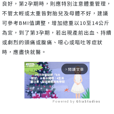
良好，第2孕期時，則應特別注意體重管理，
不管太輕或太重皆對胎兒及母體不好，建議
可參考BMI值調整，增加總重以10至14公斤
為宜，到了第3孕期，若出現產前出血、持續
或劇烈的頭痛或腹痛、噁心或嘔吐等症狀
時，應盡快就醫。
閱讀文章
arrow_forward_ios
Powered by 
GliaStudios