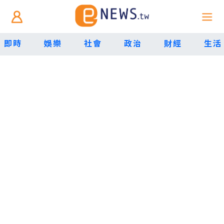
即時
娛樂
社會
政治
財經
生活