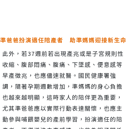
Mute
準爸爸扮演適任陪產者 助準媽媽迎接新生命
此外，若37週前若出現產兆或是子宮規則性
收縮、腹部悶痛、腹痛、下墜感、便意感等
早產徵兆，也應儘速就醫。國民健康署強
調，隨著孕期週數增加，準媽媽的身心負擔
也越來越明顯，這時家人的陪伴更為重要，
尤其準爸爸應以實際行動表達關懷，也應主
動參與哺餵嬰兒的產前學習，扮演適任的陪