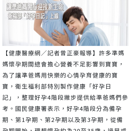
【健康醫療網／記者曾正豪報導】許多準媽
媽懷孕期間總會擔心營養不足影響到寶寶，
為了讓準爸媽用快樂的心情孕育健康的寶
寶，衛生福利部特別製作健康「好孕日
記」，整理好孕4階段撇步提供給準爸媽們參
考。國民健康署表示，好孕4階段分為備孕
期、第1孕期、第2孕期以及第3孕期，從備
孕期開始，理想懷孕約為20至35歲，過早或