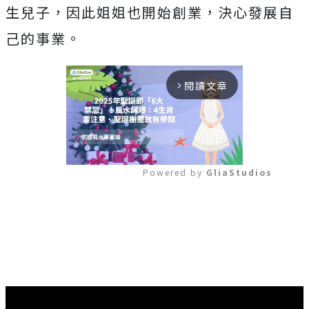
生兒子，因此姐姐也開始創業，決心發展自
己的事業。
閱讀文章
arrow_forward_ios
Powered by 
GliaStudios
Mute