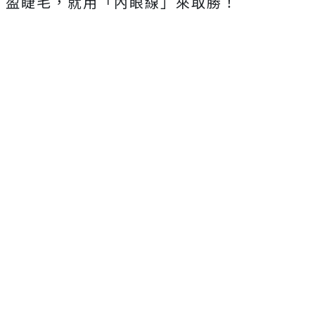
盈睫毛，就用「內眼線」來取勝！