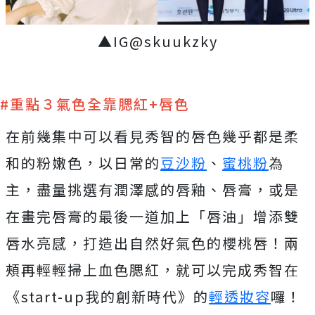
▲IG@skuukzky
#重點３氣色全靠腮紅+唇色
在前幾集中可以看見秀智的唇色幾乎都是柔
和的粉嫩色，以日常的
豆沙粉
、
蜜桃粉
為
主，盡量挑選有潤澤感的唇釉、唇膏，或是
在畫完唇膏的最後一道加上「唇油」增添雙
唇水亮感，打造出自然好氣色的櫻桃唇！兩
頰再輕輕掃上血色腮紅，就可以完成秀智在
《start-up我的創新時代》的
輕透妝容
囉！