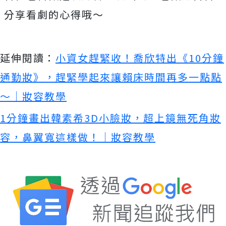
分享看劇的心得哦～
延伸閱讀：
小資女趕緊收！喬欣特出《10分鐘
通勤妝》，趕緊學起來讓賴床時間再多一點點
～｜妝容教學
1分鐘畫出韓素希3D小臉妝，超上鏡無死角妝
容，鼻翼寬這樣做！｜妝容教學