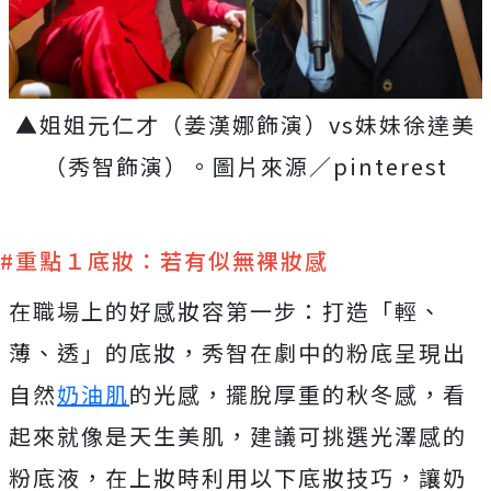
▲姐姐元仁才（姜漢娜飾演）vs妹妹徐達美
（秀智飾演）。圖片來源／pinterest
#重點１底妝：若有似無裸妝感
在職場上的好感妝容第一步：打造「輕、
薄、透」的底妝，秀智在劇中的粉底呈現出
自然
奶油肌
的光感，擺脫厚重的秋冬感，看
起來就像是天生美肌，建議可挑選光澤感的
粉底液，在上妝時利用以下底妝技巧，讓奶