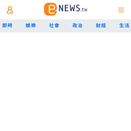
即時
娛樂
社會
政治
財經
生活