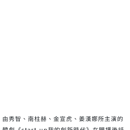
由秀智、南柱赫、金宣虎、姜漢娜所主演的
韓劇《start-up我的創新時代》在開播後話